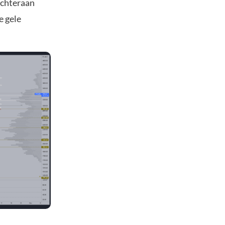
rachteraan
e gele