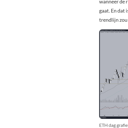
wanneer de rs
gaat. En dat 
trendlijn zou
ETH dag grafie