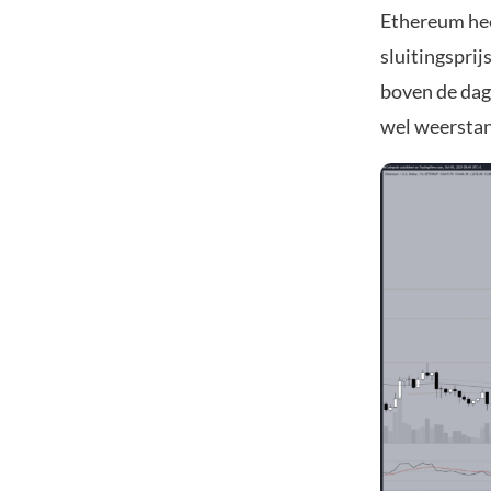
Ethereum hee
sluitingsprij
boven de dage
wel weerstan