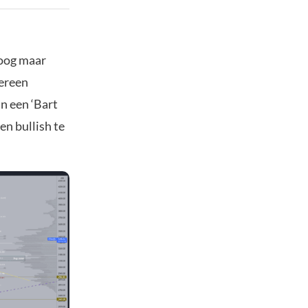
hoog maar
vereen
n een ‘Bart
n bullish te