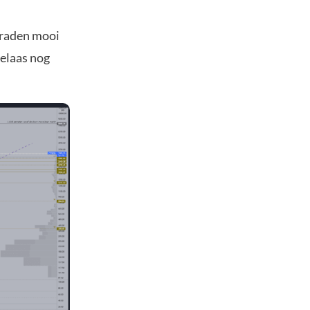
 traden mooi
helaas nog