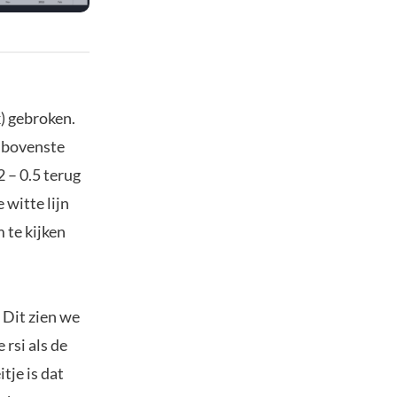
k) gebroken.
 bovenste
2 – 0.5 terug
witte lijn
 te kijken
 Dit zien we
rsi als de
tje is dat