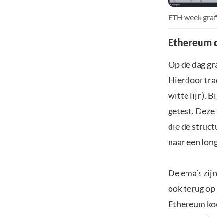
ETH week grafi
Ethereum d
Op de dag gra
Hierdoor tra
witte lijn). 
getest. Deze
die de struc
naar een long
De ema’s zij
ook terug op 
Ethereum koe