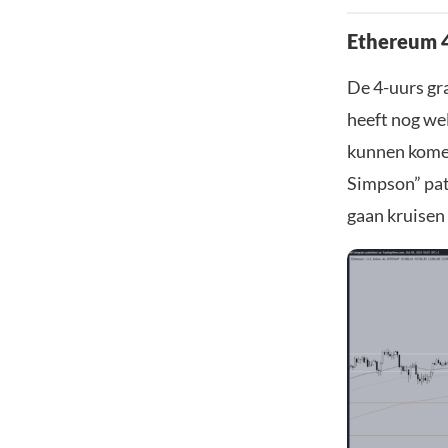
Ethereum 4
De 4-uurs gra
heeft nog wel
kunnen komen 
Simpson” pat
gaan kruisen 