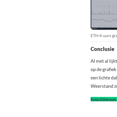
ETH 4-uurs gra
Conclusie
Al met al lij
op de grafie
een lichte d
Weerstand zu
Koop Ethereum 