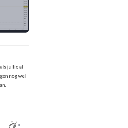
ls jullie al
rgen nog wel
an.
0