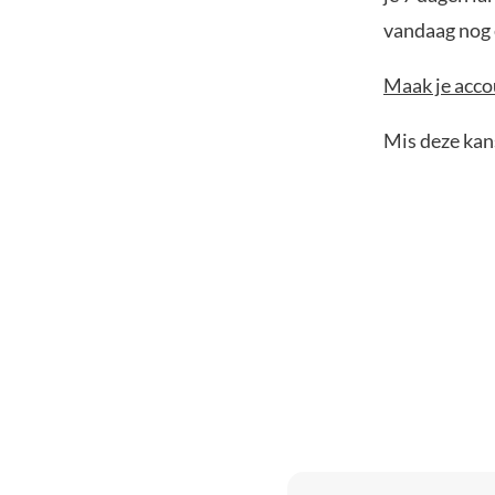
vandaag nog e
Maak je accou
Mis deze kans