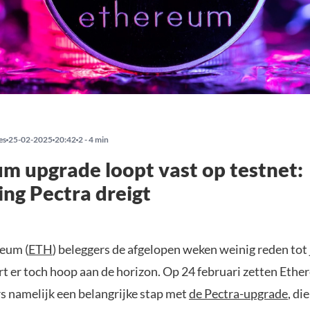
es
25-02-2025
20:42
2 - 4 min
m upgrade loopt vast op testnet:
ing Pectra dreigt
reum (
ETH
) beleggers de afgelopen weken weinig reden tot
rt er toch hoop aan de horizon. Op 24 februari zetten Ethe
s namelijk een belangrijke stap met
de Pectra-upgrade
, di