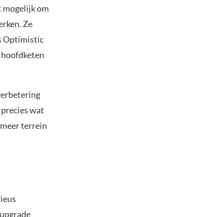
t mogelijk om
erken. Ze
s Optimistic
m hoofdketen
verbetering
s precies wat
 meer terrein
rieus
-upgrade