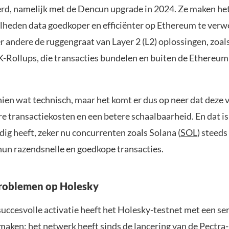
rd, namelijk met de Dencun upgrade in 2024. Ze maken he
lheden data goedkoper en efficiënter op Ethereum te verw
 andere de ruggengraat van Layer 2 (L2) oplossingen, zoal
K-Rollups, die transacties bundelen en buiten de Ethereu
hien wat technisch, maar het komt er dus op neer dat deze 
ere transactiekosten en een betere schaalbaarheid. En dat i
ig heeft, zeker nu concurrenten zoals Solana (
SOL
) steeds
un razendsnelle en goedkope transacties.
problemen op Holesky
uccesvolle activatie heeft het Holesky-testnet met een se
maken: het netwerk heeft sinds de lancering van de Pectra