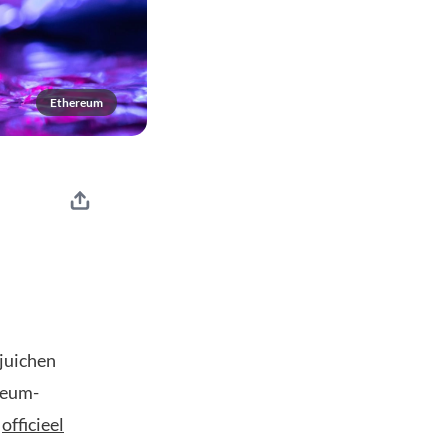
Ethereum
 juichen
reum-
e
officieel