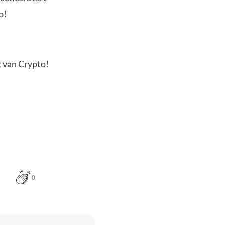
o!
t van Crypto!
0