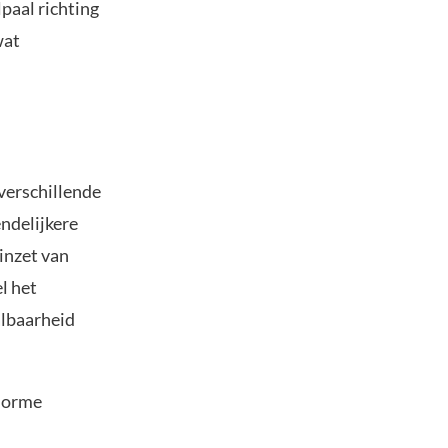
lpaal richting
wat
verschillende
ndelijkere
inzet van
l het
albaarheid
enorme