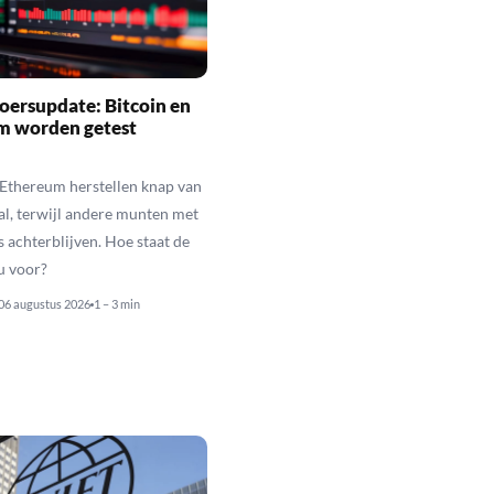
oersupdate: Bitcoin en
m worden getest
 Ethereum herstellen knap van
al, terwijl andere munten met
s achterblijven. Hoe staat de
u voor?
06 augustus 2026
1 – 3 min