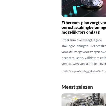
Ethereum-plan zorgt vo
onrust: stakingbeloning
mogelijk fors omlaag
Ethereum overweegt lagere
stakingbeloningen. Het omstr
voorstel zorgt voor zorgen ove
decentralisatie, validators en 
vertrouwen van grote belegger
Hidde Scheper
één dag geleden
3 – 7 m
Meest gelezen