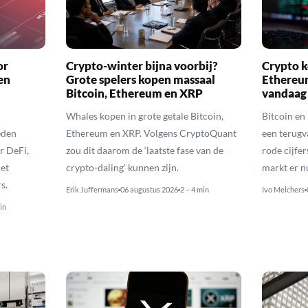
or
Crypto-winter bijna voorbij?
Crypto k
en
Grote spelers kopen massaal
Ethereu
Bitcoin, Ethereum en XRP
vandaag
Whales kopen in grote getale Bitcoin,
Bitcoin en
eden
Ethereum en XRP. Volgens CryptoQuant
een terugv
r DeFi,
zou dit daarom de ‘laatste fase van de
rode cijfer
het
crypto-daling’ kunnen zijn.
markt er n
s.
Erik Juffermans
06 augustus 2026
2 – 4 min
Ivo Melchers
in