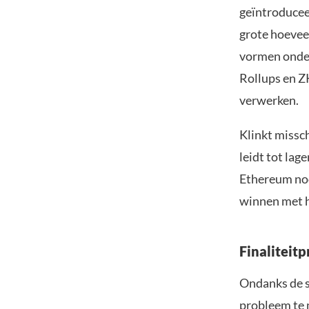
geïntroducee
grote hoevee
vormen onder
Rollups en Z
verwerken.
Klinkt missc
leidt tot lag
Ethereum nod
winnen met h
Finaliteit
Ondanks de s
probleem te 