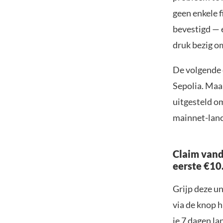
geen enkele f
bevestigd — e
druk bezig o
De volgende 
Sepolia. Maa
uitgesteld o
mainnet-lance
Claim vand
eerste €10
Grijp deze u
via de knop h
je 7 dagen la