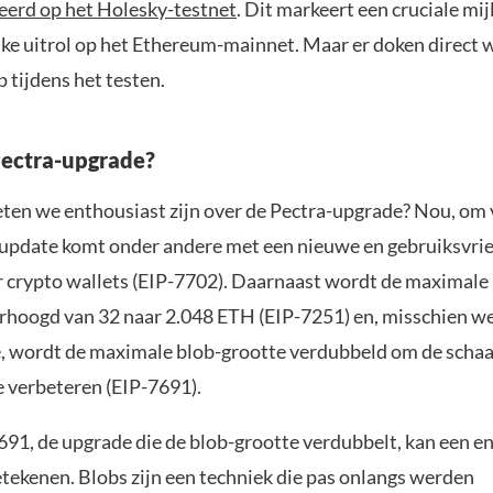
eerd op het Holesky-testnet
. Dit markeert een cruciale mij
ijke uitrol op het Ethereum-mainnet. Maar er doken direct 
 tijdens het testen.
Pectra-upgrade?
n we enthousiast zijn over de Pectra-upgrade? Nou, om 
update komt onder andere met een nieuwe en gebruiksvrie
r crypto wallets (EIP-7702). Daarnaast wordt de maximale 
erhoogd van 32 naar 2.048 ETH (EIP-7251) en, misschien we
e, wordt de maximale blob-grootte verdubbeld om de scha
e verbeteren (EIP-7691).
691, de upgrade die de blob-grootte verdubbelt, kan een 
tekenen. Blobs zijn een techniek die pas onlangs werden