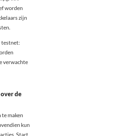
tief worden
kelaars zijn
sten.
 testnet:
worden
de verwachte
 over de
n te maken
Bovendien kun
acties. Start