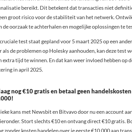
inalisatie bereikt. Dit betekent dat transacties niet defini
en groot risico voor de stabiliteit van het netwerk. Ontwik
m de oorzaak te achterhalen en mogelijke oplossingen te te
cruciale test staat gepland voor 5 maart 2025 op een ander
r als de problemen op Holesky aanhouden, kan deze test 
m extra tijd te winnen. En dat kan weer invloed hebben op 
ring in april 2025.
aag nog €10 gratis en betaal geen handelskosten
.000!
nieke kans met Newsbit en Bitvavo door nu een account aa
ieronder. Stort slechts €10 en ontvang direct €10 gratis. 
ng zonder kosten handelen over je eerste €10.000 aan trans