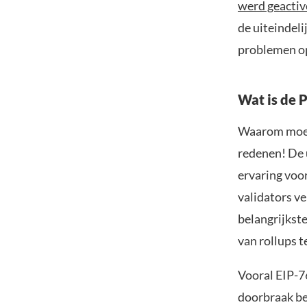
werd geactiv
de uiteindel
problemen op
Wat is de 
Waarom moete
redenen! De 
ervaring voo
validators v
belangrijkst
van rollups t
Vooral EIP-7
doorbraak be