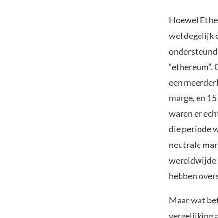
Hoewel Ethere
wel degelijk
ondersteund 
“ethereum”. 
een meerderh
marge, en 15
waren er ech
die periode 
neutrale mar
wereldwijde 
hebben over
Maar wat bet
vergelijking 