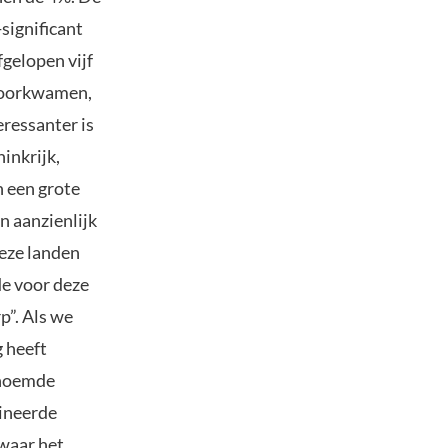
significant
fgelopen vijf
 voorkwamen,
ressanter is
inkrijk,
n een grote
n aanzienlijk
deze landen
de voor deze
p”. Als we
g heeft
enoemde
mineerde
 waar het