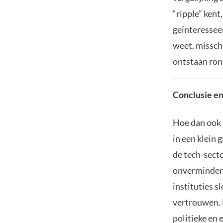
“ripple” kent
geïnteressee
weet, misschi
ontstaan ro
Conclusie e
Hoe dan ook 
in een klein 
de tech-secto
onverminderd 
instituties s
vertrouwen. H
politieke en