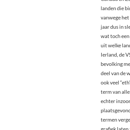
landen die bi
vanwege het k
jaar dus in 
wat toch een
uit welke lan
Ierland, de V
bevolking me
deel van de 
ook veel “eth
term van all
echter inzoom
plaatsgevond
termen vergel
grafiek laten