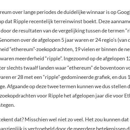
um over lange periodes de duidelijke winnaar is op Google,
 op dat Ripple recentelijk terreinwinst boekt. Deze aanna
door de resultaten van de vergelijking tussen de termen “r
Genomen over de afgelopen 5 jaar waren er 24 regio’s (van 
eid “ethereum”-zoekopdrachten, 19 vielen er binnen de ne
 waren meerderheid “ripple”. Ingezoomd op de afgelopen 
ter slechts twaalf landen waar “ethereum” de boventoon v
waren er 28 met een “ripple”-gedomineerde grafiek, en dus 
ge. Afgaande op deze twee termen kunnen we dus stellen 
zoekopdrachten voor Ripple het afgelopen jaar die voor 
stegen.
ekent dat? Misschien wel niet zo veel. Het zou kunnen dat
aanzienlijk is vertroebeld door de meerdere betekenissen d