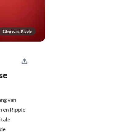
Ethereum,, Ripple
se
ang van
m en Ripple
itale
 de