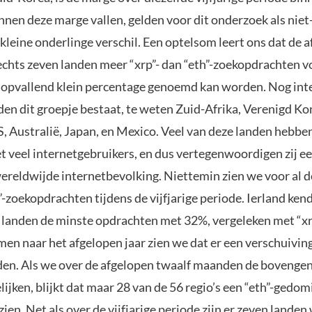
nnen deze marge vallen, gelden voor dit onderzoek als niet-
leine onderlinge verschil. Een optelsom leert ons dat de a
slechts zeven landen meer “xrp”- dan “eth”-zoekopdrachten
 opvallend klein percentage genoemd kan worden. Nog inte
den dit groepje bestaat, te weten Zuid-Afrika, Verenigd Kon
S, Australië, Japan, en Mexico. Veel van deze landen hebbe
t veel internetgebruikers, en dus vertegenwoordigen zij ee
wereldwijde internetbevolking. Niettemin zien we voor al 
”-zoekopdrachten tijdens de vijfjarige periode. Ierland ken
e landen de minste opdrachten met 32%, vergeleken met “xr
en naar het afgelopen jaar zien we dat er een verschuivin
en. Als we over de afgelopen twaalf maanden de boveng
ijken, blijkt dat maar 28 van de 56 regio’s een “eth”-gedo
 zien. Net als over de vijfjarige periode zijn er zeven landen