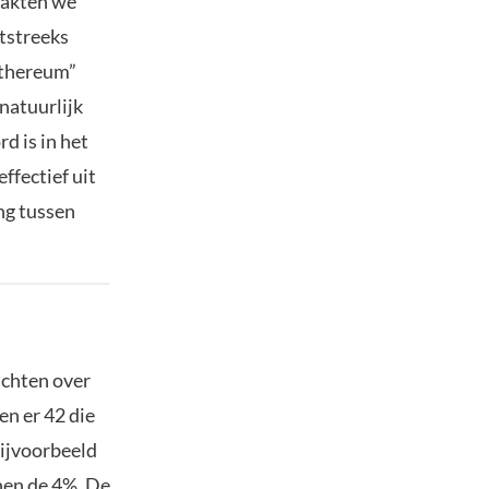
maakten we
htstreeks
ethereum”
 natuurlijk
d is in het
ffectief uit
ing tussen
achten over
en er 42 die
bijvoorbeeld
nnen de 4%. De