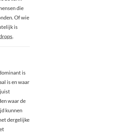
 mensen die
onden. Of wie
elijk is
drops
.
dominant is
aal is en waar
juist
nden waar de
ijd kunnen
met dergelijke
et