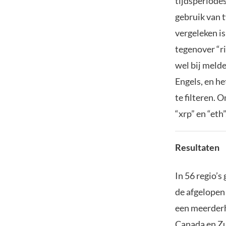
tijdsperiodes
gebruik van 
vergeleken i
tegenover “ri
wel bij meld
Engels, en he
te filteren. 
“xrp” en “eth
Resultaten
In 56 regio’
de afgelopen 
een meerderh
Canada en Zui