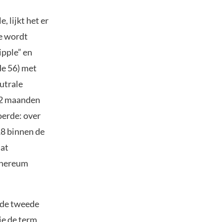
 lijkt het er
me wordt
ipple” en
de 56) met
utrale
12 maanden
oerde: over
18 binnen de
dat
Ethereum
 de tweede
ie de term