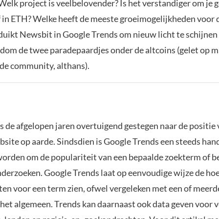
elk project is veelbelovender? Is het verstandiger om je g
f in ETH? Welke heeft de meeste groeimogelijkheden voor
l duikt Newsbit in Google Trends om nieuw licht te schijnen
ndom de twee paradepaardjes onder de altcoins (gelet op m
 de community, althans).
s de afgelopen jaren overtuigend gestegen naar de positie
bsite op aarde. Sindsdien is Google Trends een steeds han
worden om de populariteit van een bepaalde zoekterm of b
nderzoeken. Google Trends laat op eenvoudige wijze de ho
en voor een term zien, ofwel vergeleken met een of meerd
n het algemeen. Trends kan daarnaast ook data geven voor v