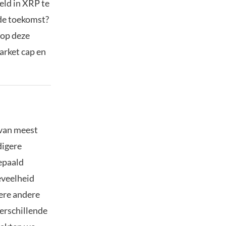
eld in XRP te
 de toekomst?
 op deze
arket cap en
 van meest
digere
epaald
eveelheid
ere andere
erschillende