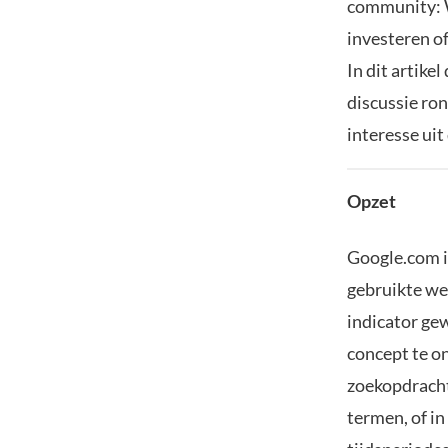
community: W
investeren o
In dit artike
discussie ro
interesse uit
Opzet
Google.com i
gebruikte we
indicator ge
concept te o
zoekopdracht
termen, of i