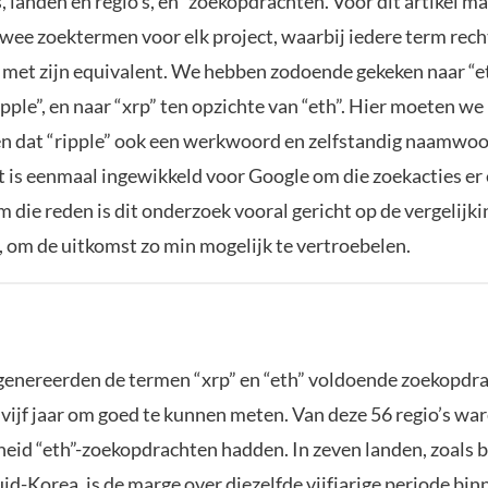
, landen en regio’s, en zoekopdrachten. Voor dit artikel 
twee zoektermen voor elk project, waarbij iedere term rec
s met zijn equivalent. We hebben zodoende gekeken naar “
pple”, en naar “xrp” ten opzichte van “eth”. Hier moeten we
en dat “ripple” ook een werkwoord en zelfstandig naamwoor
t is eenmaal ingewikkeld voor Google om die zoekacties er e
Om die reden is dit onderzoek vooral gericht op de vergelijk
”, om de uitkomst zo min mogelijk te vertroebelen.
s genereerden de termen “xrp” en “eth” voldoende zoekopdr
vijf jaar om goed te kunnen meten. Van deze 56 regio’s war
eid “eth”-zoekopdrachten hadden. In zeven landen, zoals 
d-Korea, is de marge over diezelfde vijfjarige periode bi