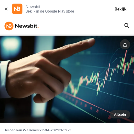
Newsbit
Bekijk
Bekijk in de Google Play store
Altcoin
Jeroen van Welsenes
29-04-2025
16:27