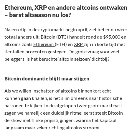
Ethereum, XRP en andere altcoins ontwaken
– barst altseason nu los?
Na een dip in de cryptomarkt begin april, ziet het er nu weer
totaal anders uit. Bitcoin (
BTC
) handelt rond de $95.000 en
altcoins zoals
Ethereum
(ETH) en
XRP
zijn in korte tijd met
tientallen procenten gestegen. De grote vraag voor veel
beleggers: is het beruchte ‘
altcoin seizoen
’ dichtbij?
Bitcoin dominantie blijft maar stijgen
Als we willen inschatten of altcoins binnenkort echt
kunnen gaan knallen, is het slim om eens naar historische
patronen te kijken. In de afgelopen twee grote marktcycli
zagen we namelijk een duidelijk ritme: eerst steelt Bitcoin
de show met flinke prijsstijgingen, waarna het kapitaal
langzaam maar zeker richting altcoins stroomt.