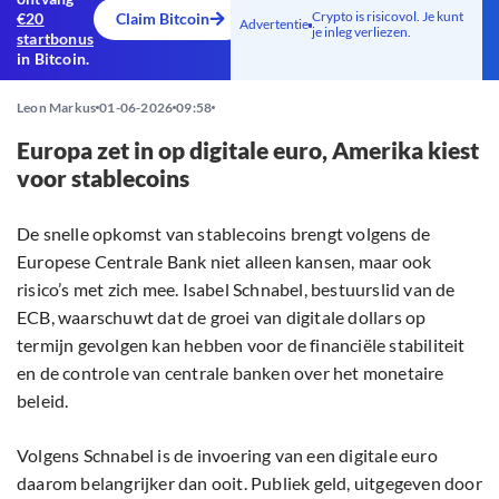
Crypto is risicovol. Je kunt
€20
Claim Bitcoin
Advertentie
je inleg verliezen.
startbonus
in Bitcoin.
Leon Markus
01-06-2026
09:58
Europa zet in op digitale euro, Amerika kiest
voor stablecoins
De snelle opkomst van stablecoins brengt volgens de
Europese Centrale Bank niet alleen kansen, maar ook
risico’s met zich mee. Isabel Schnabel, bestuurslid van de
ECB, waarschuwt dat de groei van digitale dollars op
termijn gevolgen kan hebben voor de financiële stabiliteit
en de controle van centrale banken over het monetaire
beleid.
Volgens Schnabel is de invoering van een digitale euro
daarom belangrijker dan ooit. Publiek geld, uitgegeven door