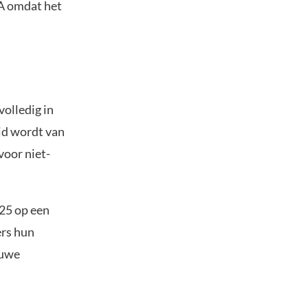
CA omdat het
volledig in
jd wordt van
voor niet-
25 op een
ers hun
euwe