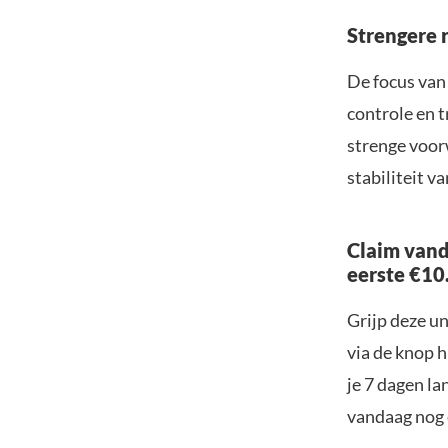
Strengere 
De focus van
controle en 
strenge voor
stabiliteit v
Claim vand
eerste €10
Grijp deze u
via de knop h
je 7 dagen la
vandaag nog e