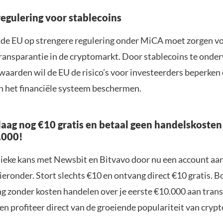
regulering voor stablecoins
 de EU op strengere regulering onder MiCA moet zorgen v
transparantie in de cryptomarkt. Door stablecoins te ond
waarden wil de EU de risico’s voor investeerders beperken 
an het financiële systeem beschermen.
aag nog €10 gratis en betaal geen handelskosten
.000!
nieke kans met Newsbit en Bitvavo door nu een account aa
ieronder. Stort slechts €10 en ontvang direct €10 gratis. 
ng zonder kosten handelen over je eerste €10.000 aan trans
n profiteer direct van de groeiende populariteit van crypt