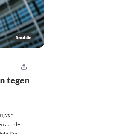
Regulatie
en tegen
rijven
en aan de
Unie
. De