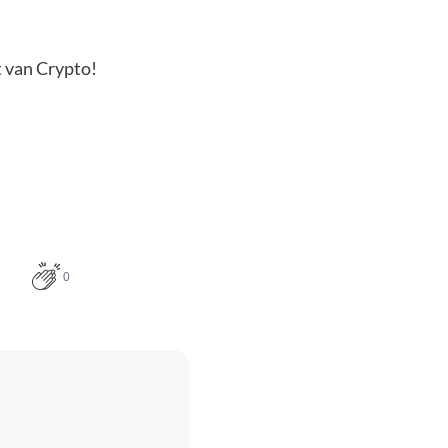
t van Crypto!
0