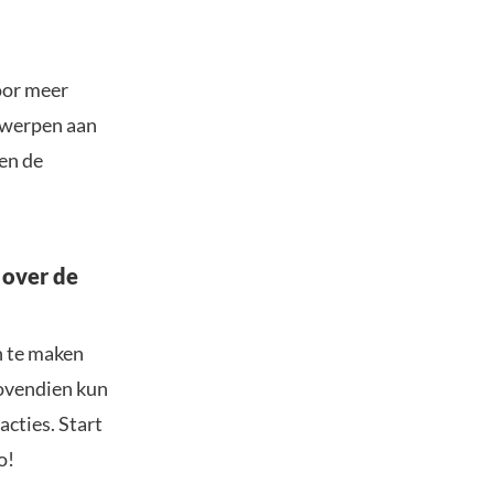
oor meer
erwerpen aan
en de
 over de
n te maken
Bovendien kun
acties. Start
o!