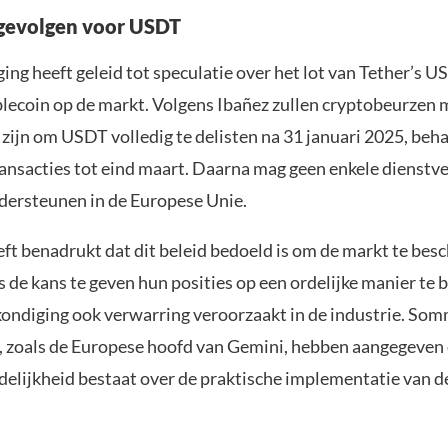
gevolgen voor USDT
ng heeft geleid tot speculatie over het lot van Tether’s U
blecoin op de markt. Volgens Ibañez zullen cryptobeurzen 
zijn om USDT volledig te delisten na 31 januari 2025, beh
ransacties tot eind maart. Daarna mag geen enkele dienstv
dersteunen in de Europese Unie.
t benadrukt dat dit beleid bedoeld is om de markt te bes
 de kans te geven hun posities op een ordelijke manier te 
kondiging ook verwarring veroorzaakt in de industrie. So
, zoals de Europese hoofd van Gemini, hebben aangegeven 
delijkheid bestaat over de praktische implementatie van 