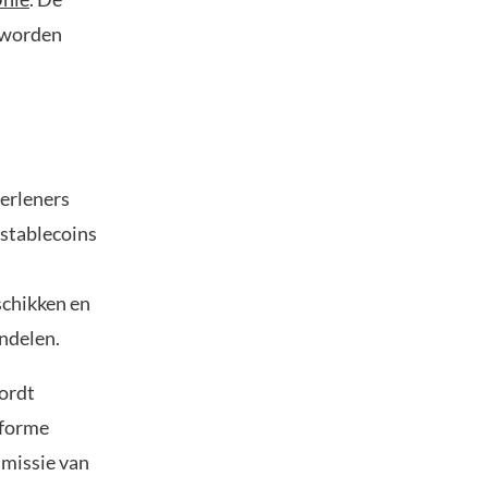
5 worden
erleners
 stablecoins
schikken en
andelen.
ordt
nforme
mmissie van