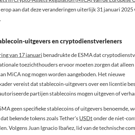
erop aan dat deze veranderingen uiterlijk 31 januari 202
.
ablecoin-uitgevers en cryptodienstverleners
ring van 17 januari
benadrukte de ESMA dat cryptodienstv
ationale toezichthouders ervoor moeten zorgen dat alleen
 aan MiCA nog mogen worden aangeboden. Het nieuwe
ader vereist dat stablecoin-uitgevers over een licentie be
eautoriseerde partijen stablecoins mogen uitgeven of verh
MA geen specifieke stablecoins of uitgevers benoemde, w
at bekende tokens zoals Tether’s
USDt
onder de niet-co
len. Volgens Juan Ignacio Ibañez, lid van de technische co