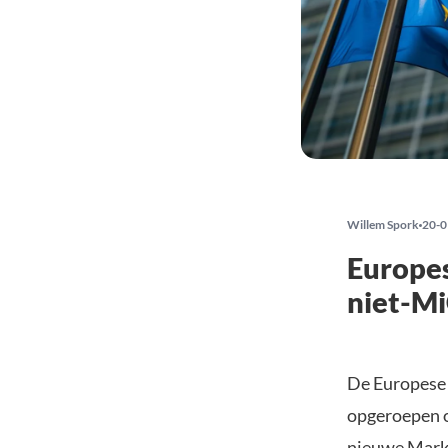
Willem Spork
20-0
Europes
niet-M
De Europese 
opgeroepen o
nieuwe
Marke