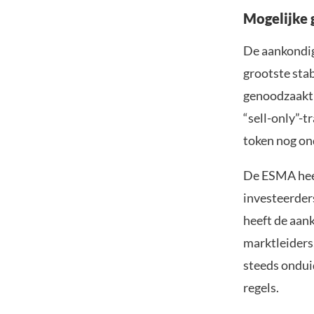
Mogelijke 
De aankondigi
grootste sta
genoodzaakt 
“sell-only”-t
token nog on
De ESMA heef
investeerders
heeft de aan
marktleiders
steeds ondui
regels.