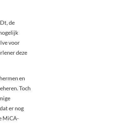
SDt, de
mogelijk
alve voor
erlener deze
chermen en
beheren. Toch
mmige
dat er nog
de MiCA-