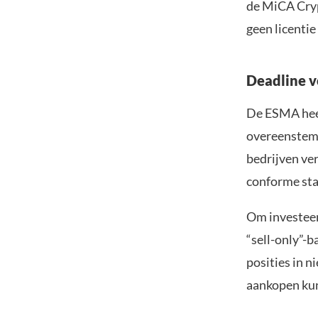
de MiCA Cryp
geen licentie
Deadline v
De ESMA heeft
overeenstemm
bedrijven ve
conforme sta
Om investeer
“sell-only”-b
posities in 
aankopen ku