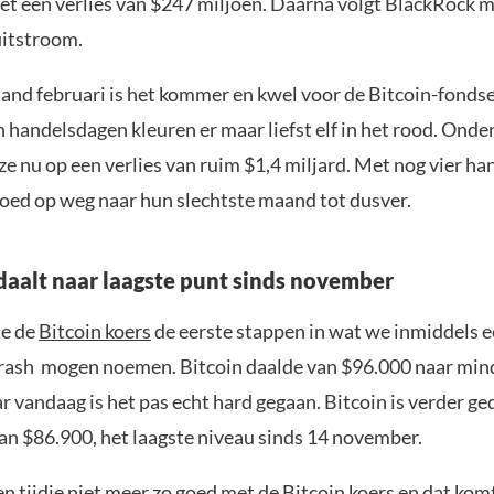
 met een verlies van $247 miljoen. Daarna volgt BlackRock 
uitstroom.
aand februari is het kommer en kwel voor de Bitcoin-fondse
en handelsdagen kleuren er maar liefst elf in het rood. Onde
ze nu op een verlies van ruim $1,4 miljard. Met nog vier h
 goed op weg naar hun slechtste maand tot dusver.
daalt naar laagste punt sinds november
te de
Bitcoin koers
de eerste stappen in wat we inmiddels 
crash mogen noemen. Bitcoin daalde van $96.000 naar min
 vandaag is het pas echt hard gegaan. Bitcoin is verder ge
an $86.900, het laagste niveau sinds 14 november.
en tijdje niet meer zo goed met de Bitcoin koers en dat kom