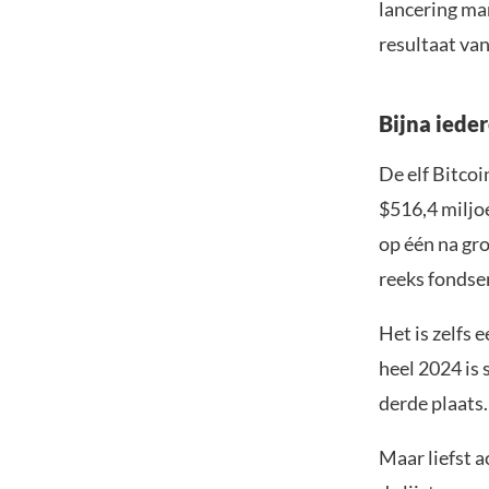
lancering ma
resultaat va
Bijna ieder
De elf Bitcoi
$516,4 miljo
op één na gro
reeks fondse
Het is zelfs 
heel 2024 is 
derde plaats.
Maar liefst a