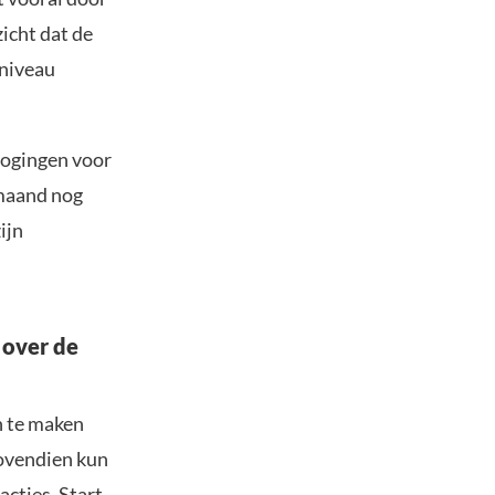
icht dat de
 niveau
hogingen voor
 maand nog
ijn
 over de
n te maken
Bovendien kun
acties. Start