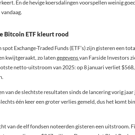
rkeert. En de hevige koersdalingen voorspellen weinig goe
n vandaag.
e Bitcoin ETF kleurt rood
n spot Exchange-Traded Funds (ETF’s) zijn gisteren een tot
en kwijtgeraakt, zo laten
gegevens
van Farside Investors zi
otste netto-uitstroom van 2025: op 8 januari verliet $568
n.
een van de slechtste resultaten sinds de lancering vorig jaar 
slechts één keer een groter verlies gemeld, dus het komt b
cht van de elf fondsen noteerden gisteren een uitstroom. Fi