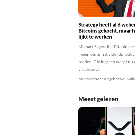
Strategy heeft al 6 weke
Bitcoins gekocht, maar h
lijkt te werken
Michael Saylor liet Bitcoin eve
liggen om zijn dividendproduc
redden. Die ingreep werpt nu z
vruchten af.
Ivo Melchers
één uur geleden
3 – 5 min
Meest gelezen