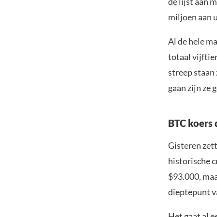
de lijst aan
miljoen aan 
Al de hele m
totaal vijfti
streep staan 
gaan zijn ze
BTC koers 
Gisteren zet
historische 
$93.000, maar
dieptepunt v
Het gaat al e