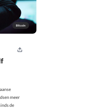
Bitcoin
lf
kaanse
ondsen meer
sinds de