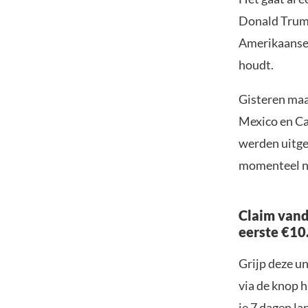
Donald Trump
Amerikaanse 
houdt.
Gisteren ma
Mexico en Ca
werden uitges
momenteel no
Claim vand
eerste €10
Grijp deze u
via de knop h
je 7 dagen la