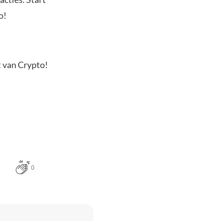
o!
t van Crypto!
0