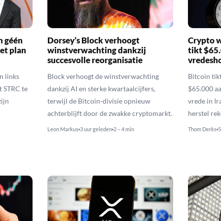
n géén
Dorsey’s Block verhoogt
Crypto w
et plan
winstverwachting dankzij
tikt $65
succesvolle reorganisatie
vredesh
n links
Block verhoogt de winstverwachting
Bitcoin ti
t STRC te
dankzij AI en sterke kwartaalcijfers,
$65.000 aa
ijn
terwijl de Bitcoin-divisie opnieuw
vrede in I
achterblijft door de zwakke cryptomarkt.
herstel re
Leon Markus
3 uur geleden
2 – 4 min
Thom Derks
5