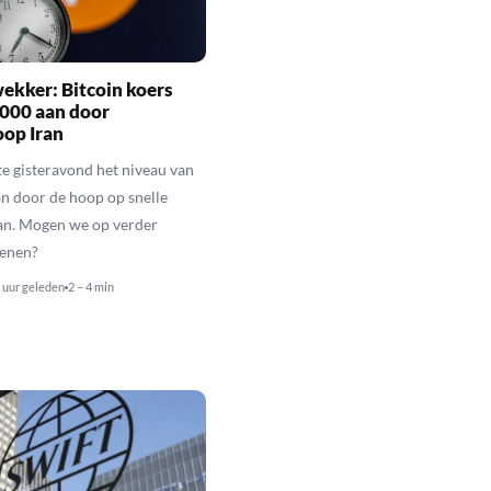
ekker: Bitcoin koers
.000 aan door
oop Iran
kte gisteravond het niveau van
n door de hoop op snelle
ran. Mogen we op verder
kenen?
 uur geleden
2 – 4 min