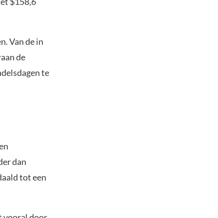
met $158,6
n. Van de in
raan de
andelsdagen te
een
der dan
daald tot een
t vooral door