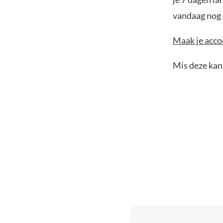
vandaag nog e
Maak je accou
Mis deze kans