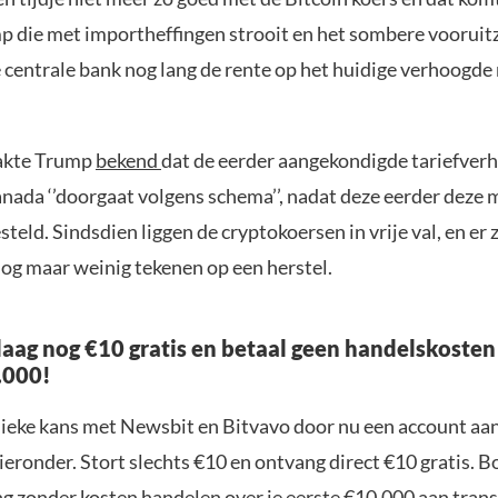
 die met importheffingen strooit en het sombere vooruitz
centrale bank nog lang de rente op het huidige verhoogde
akte Trump
bekend
dat de eerder aangekondigde tariefver
nada ‘’doorgaat volgens schema’’, nadat deze eerder deze
teld. Sindsdien liggen de cryptokoersen in vrije val, en er z
g maar weinig tekenen op een herstel.
aag nog €10 gratis en betaal geen handelskosten
.000!
nieke kans met Newsbit en Bitvavo door nu een account aa
ieronder. Stort slechts €10 en ontvang direct €10 gratis. 
ng zonder kosten handelen over je eerste €10.000 aan trans