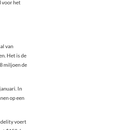
d voor het
aal van
en. Het is de
,8 miljoen de
januari. In
innen op een
delity voert