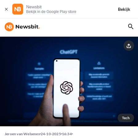
Newsbit
Bekijk
Bekijk in de Google Play store
Tech
Jeroen van Welsenes
24-10-2025
16:34