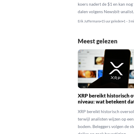
koers nadert de $1 en kan nog
dalen volgens Newsbit-analist.
Erik Juffermans
15 uur geleden
1 – 3 m
Meest gelezen
XRP bereikt historisch o
niveau: wat betekent da
XRP bereikt historisch overso
terwijl analisten wijzen op ee
bodem. Beleggers volgen de st
dollar op zoek bevestiging.