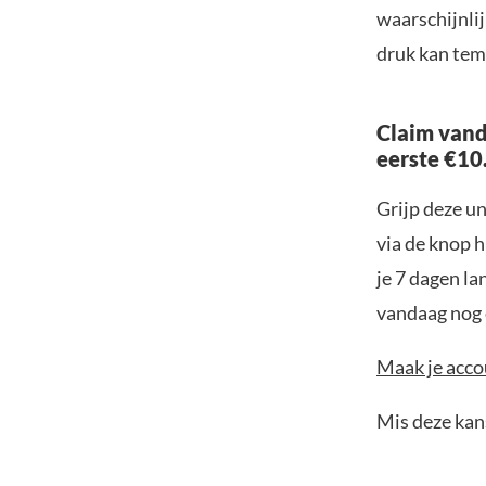
waarschijnli
druk kan tem
Claim vand
eerste €10
Grijp deze u
via de knop h
je 7 dagen la
vandaag nog e
Maak je accou
Mis deze kans