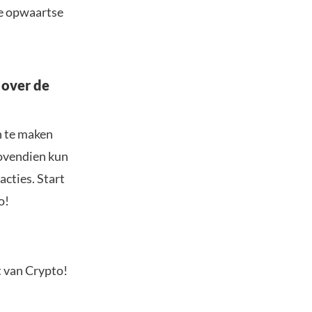
de opwaartse
 over de
n te maken
Bovendien kun
acties. Start
o!
t van Crypto!