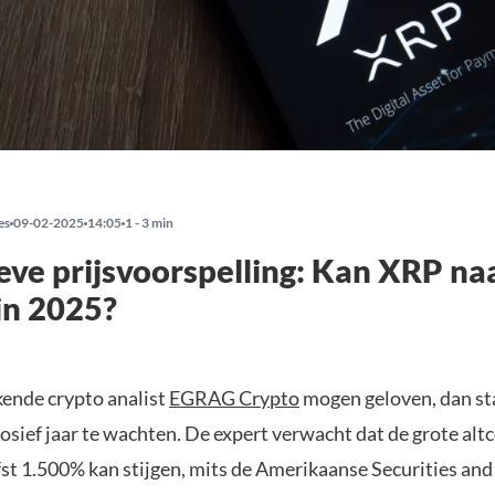
es
09-02-2025
14:05
1 - 3 min
eve prijsvoorspelling: Kan XRP na
 in 2025?
kende crypto analist
EGRAG Crypto
mogen geloven, dan st
losief jaar te wachten. De expert verwacht dat de grote alt
fst 1.500% kan stijgen, mits de Amerikaanse Securities an