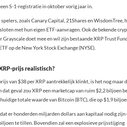
een S-1-registratie in oktober vorig jaar in.
 spelers, zoals Canary Capital, 21Shares en WisdomTree, 
esloten met hun eigen ETF-aanvragen. Ook de bekende cryp
 Grayscale doet mee en wil zijn bestaande XRP Trust F
 ETF op de New York Stock Exchange (NYSE).
XRP-prijs realistisch?
ijs van $38 per XRP aantrekkelijk klinkt, is het nog maar d
 In dat geval zou XRP een marketcap van ruim $2,2 biljoen 
huidige totale waarde van Bitcoin (BTC), die op $1,9 biljoen
 dat er honderden miljarden dollars aan kapitaal nodig zij
iljoen te tillen. Bovendien zal een explosieve prijsstijging