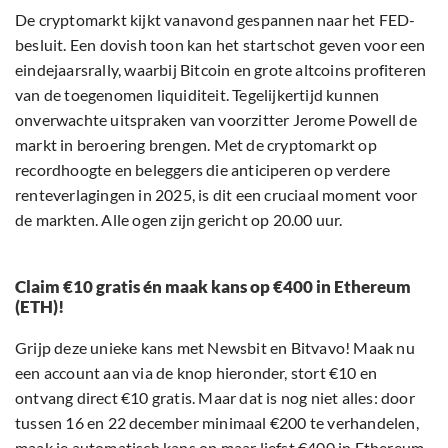
De cryptomarkt kijkt vanavond gespannen naar het FED-
besluit. Een dovish toon kan het startschot geven voor een
eindejaarsrally, waarbij Bitcoin en grote altcoins profiteren
van de toegenomen liquiditeit. Tegelijkertijd kunnen
onverwachte uitspraken van voorzitter Jerome Powell de
markt in beroering brengen. Met de cryptomarkt op
recordhoogte en beleggers die anticiperen op verdere
renteverlagingen in 2025, is dit een cruciaal moment voor
de markten. Alle ogen zijn gericht op 20.00 uur.
Claim €10 gratis én maak kans op €400 in Ethereum
(ETH)!
Grijp deze unieke kans met Newsbit en Bitvavo! Maak nu
een account aan via de knop hieronder, stort €10 en
ontvang direct €10 gratis. Maar dat is nog niet alles: door
tussen 16 en 22 december minimaal €200 te verhandelen,
maak je automatisch kans op maar liefst €400 in Ethereum