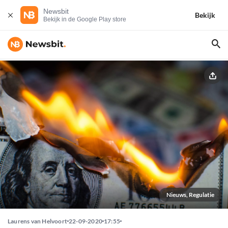
Newsbit
Bekijk
Bekijk in de Google Play store
Nieuws, Regulatie
Laurens van Helvoort
22-09-2020
17:55