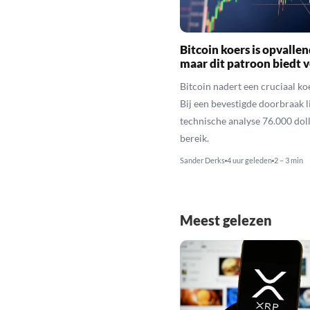
Bitcoin koers is opvallen
maar dit patroon biedt 
Bitcoin nadert een cruciaal ko
Bij een bevestigde doorbraak l
technische analyse 76.000 dol
bereik.
Sander Derks
4 uur geleden
2 – 3 min
Meest gelezen