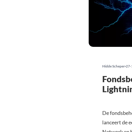
Hidde Scheper
27-
Fondsbe
Lightni
De fondsbehe
lanceert de e
Network en he