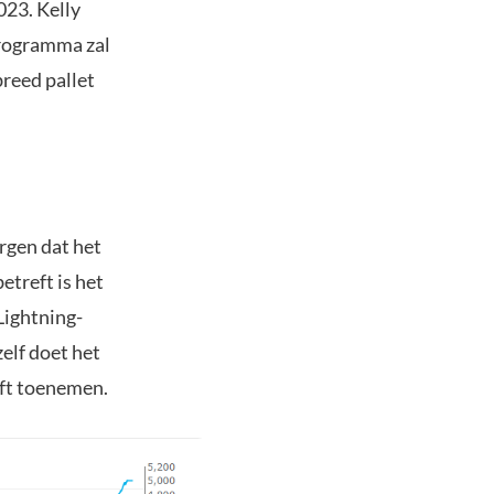
023. Kelly
programma zal
reed pallet
rgen dat het
etreft is het
Lightning-
elf doet het
jft toenemen.