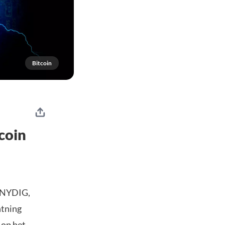
Bitcoin
coin
f NYDIG,
htning
 op het