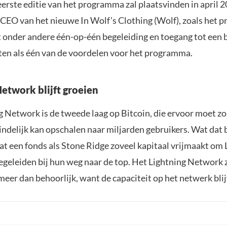
erste editie van het programma zal plaatsvinden in april 2
 CEO van het nieuwe In Wolf’s Clothing (Wolf), zoals het 
 onder andere één-op-één begeleiding en toegang tot een b
sten als één van de voordelen voor het programma.
Network blijft groeien
g Network is de tweede laag op Bitcoin, die ervoor moet zo
ndelijk kan opschalen naar miljarden gebruikers. Wat dat b
at een fonds als Stone Ridge zoveel kapitaal vrijmaakt om 
egeleiden bij hun weg naar de top. Het Lightning Network z
meer dan behoorlijk, want de capaciteit op het netwerk bli