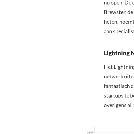
nu open. De e
Brewster, de
heten, noemt
aan speciali
Lightning 
Het Lightnin
netwerk uitei
fantastisch d
startups te b
overigens al 