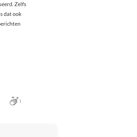
seerd. Zelfs
is dat ook
berichten
1