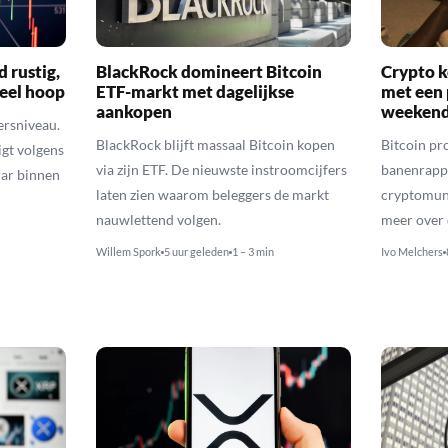
d rustig,
BlackRock domineert Bitcoin
Crypto k
veel hoop
ETF-markt met dagelijkse
met een 
aankopen
weekend
ersniveau.
BlackRock blijft massaal Bitcoin kopen
Bitcoin pro
igt volgens
via zijn ETF. De nieuwste instroomcijfers
banenrappo
lar binnen
laten zien waarom beleggers de markt
cryptomunt
nauwlettend volgen.
meer over 
Willem Spork
5 uur geleden
1 – 3 min
Ivo Melchers