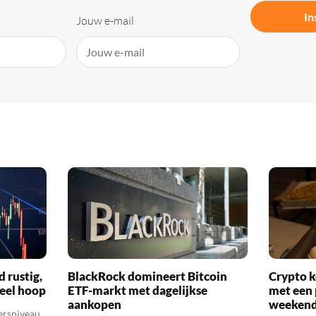
In
Jouw e-mail
d rustig,
BlackRock domineert Bitcoin
Crypto k
veel hoop
ETF-markt met dagelijkse
met een 
aankopen
weekend
ersniveau.