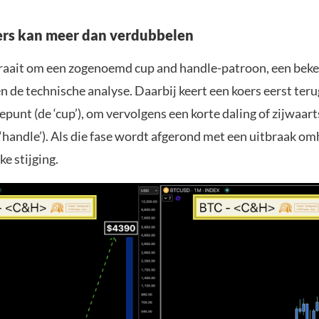
ers kan meer dan verdubbelen
raait om een zogenoemd cup and handle-patroon, een beke
n de technische analyse. Daarbij keert een koers eerst teru
punt (de ‘cup’), om vervolgens een korte daling of zijwaa
‘handle’). Als die fase wordt afgerond met een uitbraak om
ke stijging.