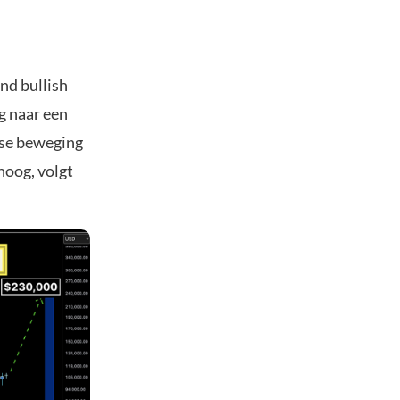
nd bullish
g naar een
rtse beweging
hoog, volgt