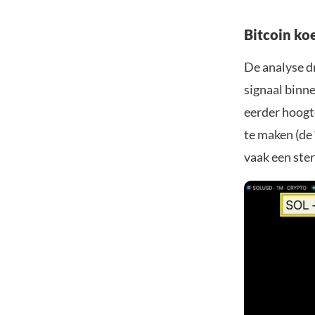
Bitcoin ko
De analyse d
signaal binne
eerder hoogte
te maken (de 
vaak een ster