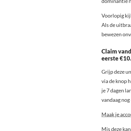
dominantie n
Voorlopig kij
Als de uitbr
bewezen onvo
Claim vand
eerste €10
Grijp deze u
via de knop h
je 7 dagen la
vandaag nog e
Maak je accou
Mis deze kans