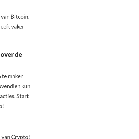
 van Bitcoin.
eeft vaker
 over de
n te maken
Bovendien kun
acties. Start
o!
t van Crypto!