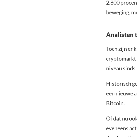
2.800 procen
beweging, mo
Analisten 
Toch zijn er
cryptomarkt 
niveau sinds 
Historisch ge
een nieuwe al
Bitcoin.
Of dat nu ook
eveneens acti