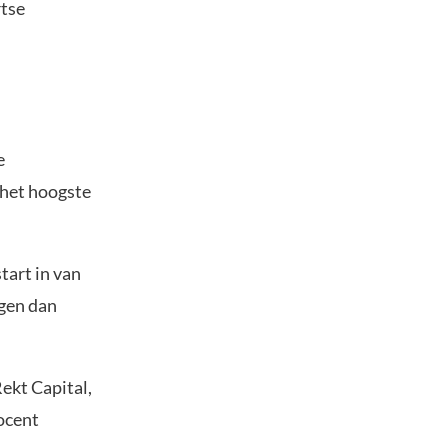
rtse
e
 het hoogste
tart in van
jgen dan
Rekt Capital,
rocent