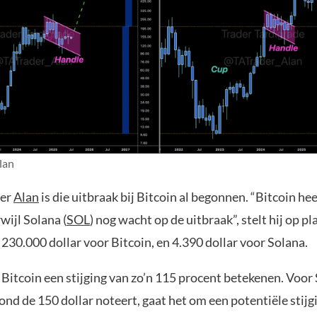
lan
der
Alan
is die uitbraak bij Bitcoin al begonnen. “Bitcoin he
wijl Solana (
SOL
) nog wacht op de uitbraak”, stelt hij op pl
230.000 dollar voor Bitcoin, en 4.390 dollar voor Solana.
Bitcoin een stijging van zo’n 115 procent betekenen. Voor 
d de 150 dollar noteert, gaat het om een potentiële stijg