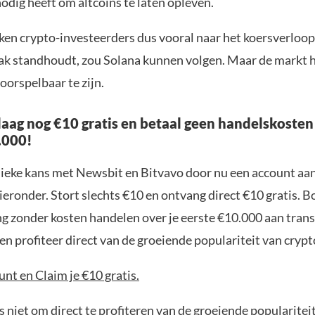
odig heeft om altcoins te laten opleven.
ken crypto-investeerders dus vooral naar het koersverloop
aak standhoudt, zou Solana kunnen volgen. Maar de markt h
orspelbaar te zijn.
aag nog €10 gratis en betaal geen handelskosten
.000!
nieke kans met Newsbit en Bitvavo door nu een account aa
ieronder. Stort slechts €10 en ontvang direct €10 gratis. 
ng zonder kosten handelen over je eerste €10.000 aan trans
n profiteer direct van de groeiende populariteit van crypt
nt en Claim je €10 gratis.
 niet om direct te profiteren van de groeiende popularitei