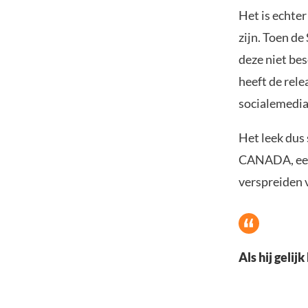
Het is echter
zijn. Toen d
deze niet be
heeft de rele
socialemedia
Het leek dus
CANADA, een 
verspreiden 
Als hij gelij