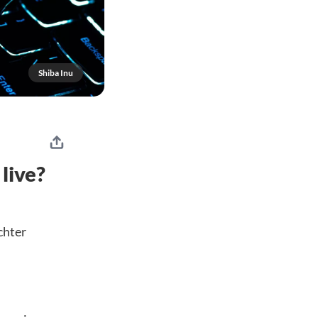
Shiba Inu
live?
chter