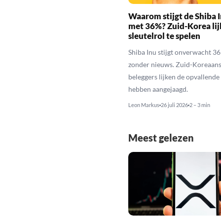
Waarom stijgt de Shiba I
met 36%? Zuid-Korea lij
sleutelrol te spelen
Shiba Inu stijgt onverwacht 3
zonder nieuws. Zuid-Koreaan
beleggers lijken de opvallende 
hebben aangejaagd.
Leon Markus
26 juli 2026
2 – 3 min
Meest gelezen