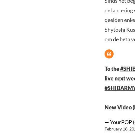
Sinds het be
de lancering 
deelden enke
Shytoshi Kusa
om de beta v
To the
#SHI
live next we
#SHIBARM
New Video (
— YourPOP 
February 18, 20