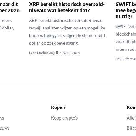
naar dit
XRP bereikt historisch oversold-
SWIFT b
ber 2026
niveau: wat betekent dat?
mee bego
nuttig?
 koers
XRP bereikt historisch oversold-niveau
SWIFT zet 
 dollar,
terwijl analisten wijzen op een mogelijke
blockchain
bodem. Beleggers volgen de steun rond 1
voor Rippl
dollar op zoek bevestiging.
internatio
Leon Markus
30 juli 2026
1 – 3 min
Erik Jufferma
Kopen
Koe
uws
Koop crypto’s
Alle
ieuws
Bitc