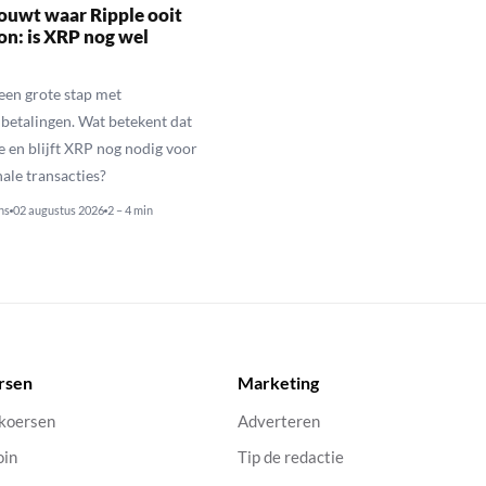
ouwt waar Ripple ooit
n: is XRP nog wel
een grote stap met
betalingen. Wat betekent dat
e en blijft XRP nog nodig voor
nale transacties?
ns
02 augustus 2026
2 – 4 min
rsen
Marketing
 koersen
Adverteren
oin
Tip de redactie