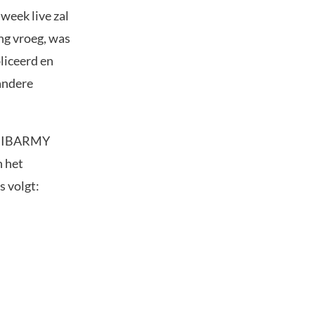
week live zal
ng vroeg, was
liceerd en
 andere
 SHIBARMY
n het
 volgt: