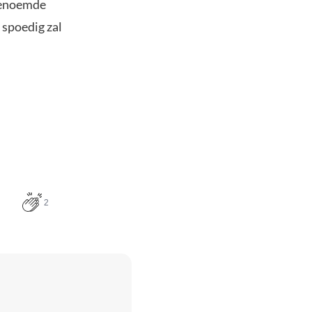
 genoemde
 spoedig zal
2