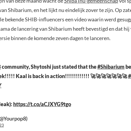
gin van deze maand wacht de
Shiba Inu-gemeenschap
vol s
van Shibarium, en het lijkt nu eindelijk zover te zijn. Op za
le bekende SHIB-influencers een video waarin werd gesug
ma de lancering van Shibarium heeft bevestigd en dat hij 
ersie binnen de komende zeven dagen te lanceren.
B
community, Shytoshi just stated that the
#Shibarium
be
ek!!!!! Kaal is back in action!!!!!!!!!!!! 🚀🚀🚀🚀🚀🚀🚀
#
Y
leak):
https://t.co/aCJXYG9tgo
(@Yourpop8)
23