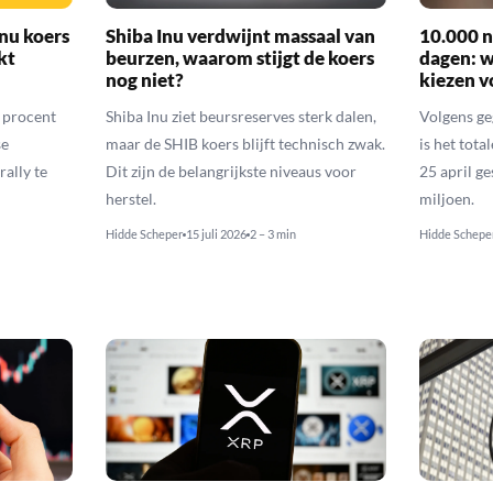
nu koers
Shiba Inu verdwijnt massaal van
10.000 n
kt
beurzen, waarom stijgt de koers
dagen: 
nog niet?
kiezen v
6 procent
Shiba Inu ziet beursreserves sterk dalen,
Volgens ge
se
maar de SHIB koers blijft technisch zwak.
is het tota
rally te
Dit zijn de belangrijkste niveaus voor
25 april g
herstel.
miljoen.
Hidde Scheper
15 juli 2026
2 – 3 min
Hidde Schepe