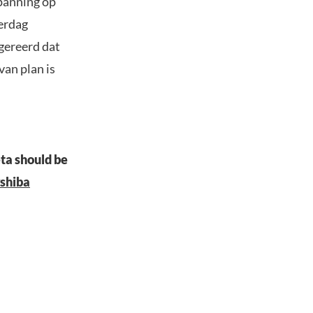
panning op
terdag
gereerd dat
van plan is
ta should be
shiba