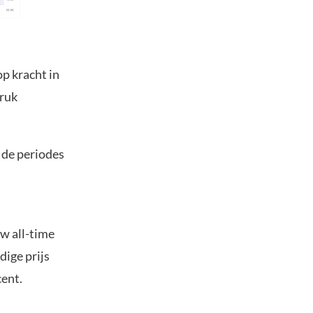
op kracht in
druk
n de periodes
uw all-time
dige prijs
cent.