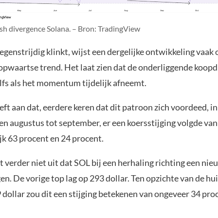
ish divergence Solana. – Bron: TradingView
genstrijdig klinkt, wijst een dergelijke ontwikkeling vaak 
opwaartse trend. Het laat zien dat de onderliggende koop
lfs als het momentum tijdelijk afneemt.
eft aan dat, eerdere keren dat dit patroon zich voordeed, i
i en augustus tot september, er een koersstijging volgde van
jk 63 procent en 24 procent.
t verder niet uit dat SOL bij een herhaling richting een nie
gen. De vorige top lag op 293 dollar. Ten opzichte van de hui
 dollar zou dit een stijging betekenen van ongeveer 34 pro