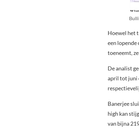
Bull
Hoewel het te
een lopende 
toeneemt, ze
De analist ge
april tot jun
respectieveli
Banerjee slui
high kan stij
van bijna 219