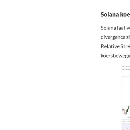
Solana koer
Solana laat 
divergence zi
Relative Str
koersbeweging