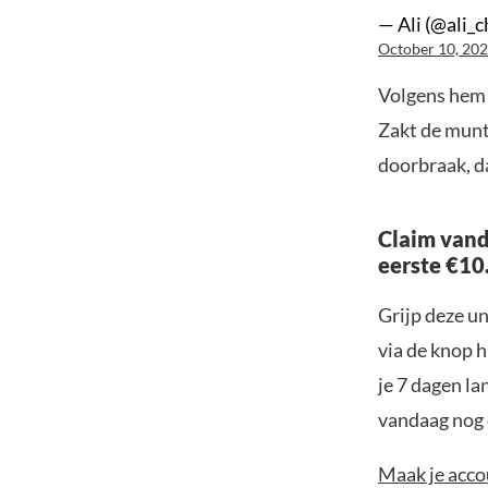
— Ali (@ali_c
October 10, 20
Volgens hem 
Zakt de munt
doorbraak, da
Claim vand
eerste €10
Grijp deze u
via de knop h
je 7 dagen la
vandaag nog e
Maak je accou