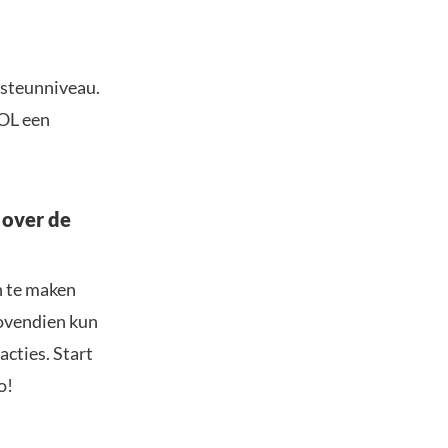
 steunniveau.
SOL een
 over de
n te maken
Bovendien kun
acties. Start
o!