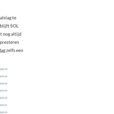
alslag te
blijft SOL
t nog altijd
 presteren
dag
zelfs een