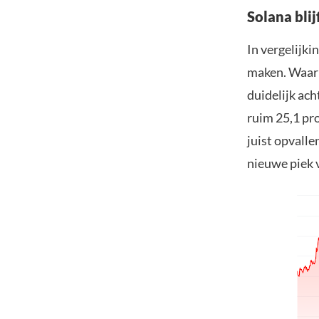
Solana blij
In vergelijki
maken. Waar 
duidelijk ach
ruim 25,1 pr
juist opvall
nieuwe piek v