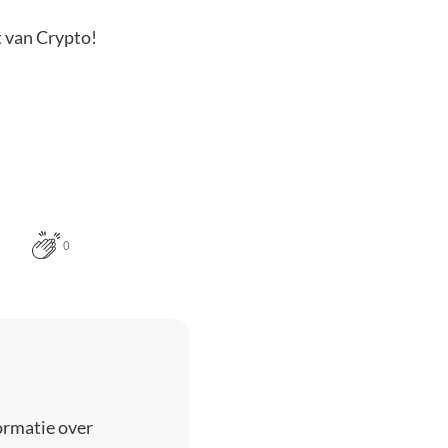
t van Crypto!
0
ormatie over