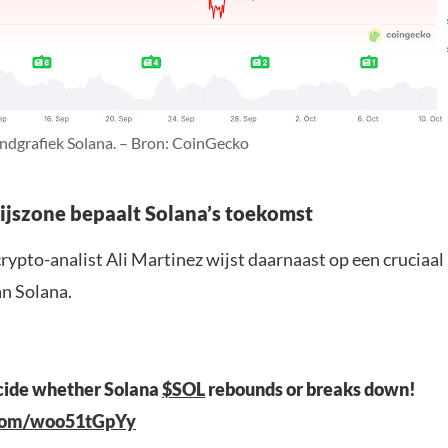
dgrafiek Solana. – Bron: CoinGecko
rijszone bepaalt Solana’s toekomst
rypto-analist Ali Martinez wijst daarnaast op een cruciaal
an Solana.
ecide whether Solana
$SOL
rebounds or breaks down!
.com/woo51tGpYy