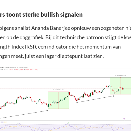
s toont sterke bullish signalen
volgens analist Ananda Banerjee opnieuw een zogeheten hi
en op de daggrafiek. Bij dit technische patroon stijgt de koe
ength Index (RSI), een indicator die het momentum van
en meet, juist een lager dieptepunt laat zien.