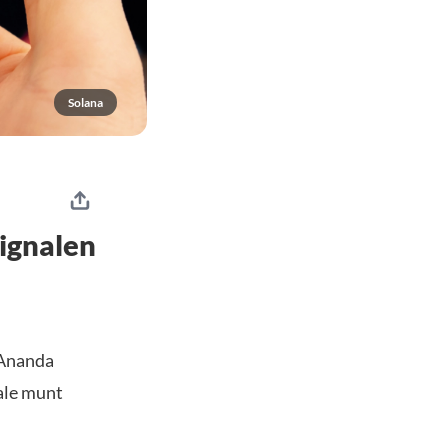
Solana
ignalen
 Ananda
tale munt