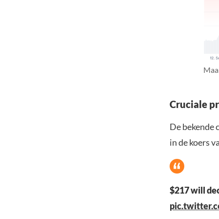
Maan
Cruciale p
De bekende c
in de koers v
$217 will d
pic.twitter