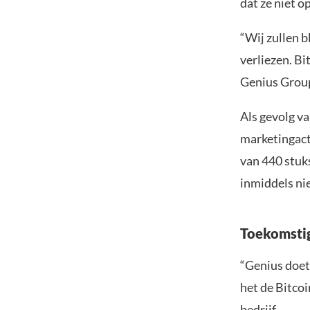
dat ze niet o
“Wij zullen 
verliezen. Bi
Genius Group
Als gevolg v
marketingacti
van 440 stuk
inmiddels ni
Toekomstig
“Genius doet
het de Bitco
bedrijf.