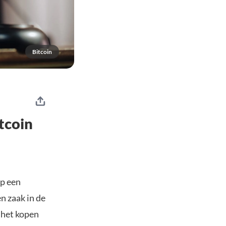
Bitcoin
tcoin
op een
n zaak in de
 het kopen