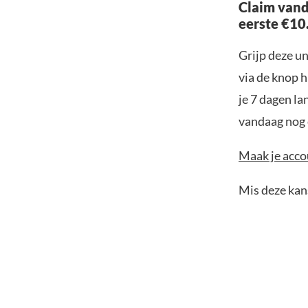
Claim vand
eerste €10
Grijp deze u
via de knop h
je 7 dagen la
vandaag nog e
Maak je accou
Mis deze kans