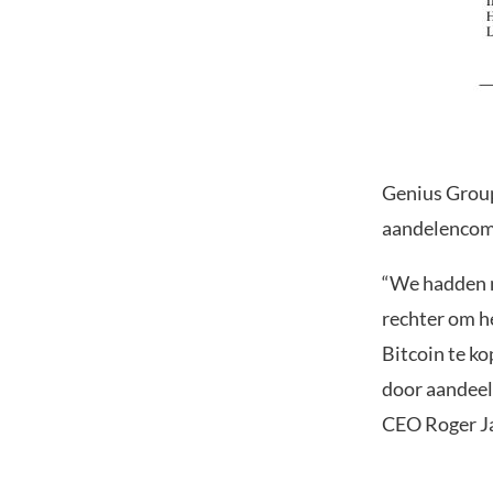
Genius Group
aandelencomp
“We hadden n
rechter om he
Bitcoin te k
door aandeel
CEO Roger J