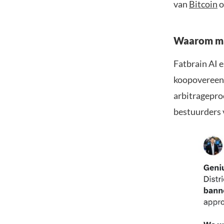
van
Bitcoin
o
Waarom ma
Fatbrain AI 
koopovereenk
arbitragepro
bestuurders 