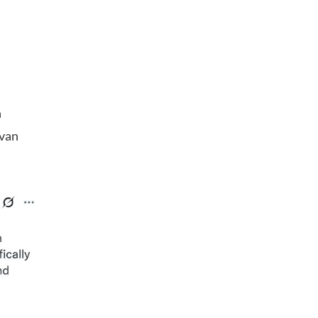
n
 van