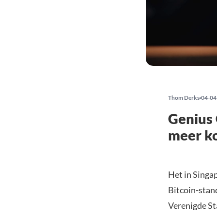
Thom Derks
04-04
Genius 
meer k
Het in Singa
Bitcoin-stand
Verenigde S