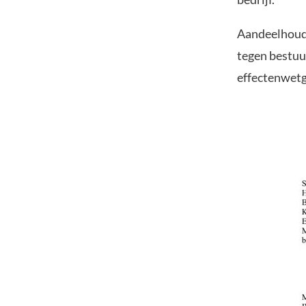
Aandeelhoude
tegen bestuu
effectenwetge