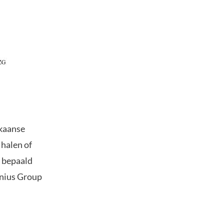
ikaanse
 halen of
n bepaald
enius Group