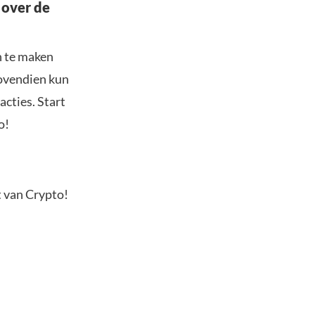
 over de
n te maken
Bovendien kun
acties. Start
o!
t van Crypto!