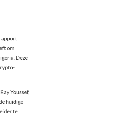
rapport
eft om
igeria. Deze
crypto-
 Ray Youssef,
de huidige
eider te