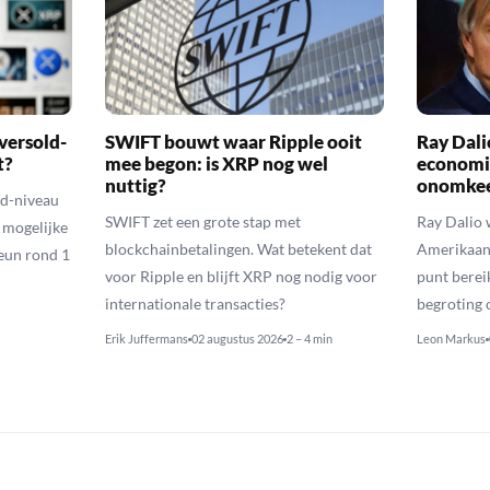
versold-
SWIFT bouwt waar Ripple ooit
Ray Dal
t?
mee begon: is XRP nog wel
economi
nuttig?
onomkee
ld-niveau
SWIFT zet een grote stap met
Ray Dalio
n mogelijke
blockchainbetalingen. Wat betekent dat
Amerikaans
eun rond 1
voor Ripple en blijft XRP nog nodig voor
punt berei
internationale transacties?
begroting o
Erik Juffermans
02 augustus 2026
2 – 4 min
Leon Markus