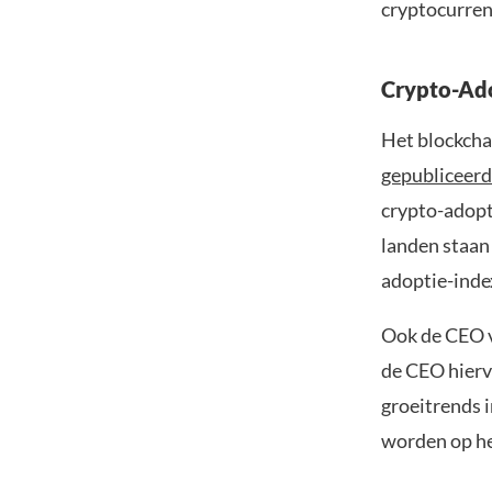
cryptocurren
Crypto-Ado
Het blockcha
gepubliceerd
crypto-adopti
landen staan 
adoptie-index
Ook de CEO v
de CEO hierva
groeitrends i
worden op he