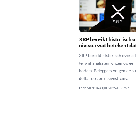
XRP bereikt historisch o
niveau: wat betekent da
XRP bereikt historisch overso
terwijl analisten wijzen op ee
bodem. Beleggers volgen de st
dollar op zoek bevestiging.
Leon Markus
30 juli 2026
1 – 3 min