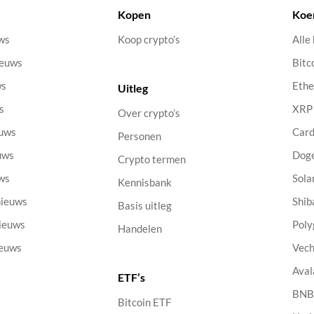
Kopen
Koe
uws
Koop crypto’s
Alle
ieuws
Bitc
ws
Eth
Uitleg
s
XRP
Over crypto’s
euws
Car
Personen
uws
Dog
Crypto termen
uws
Sola
Kennisbank
nieuws
Shib
Basis uitleg
nieuws
Poly
Handelen
ieuws
Vech
Aval
ETF’s
s
BN
Bitcoin ETF