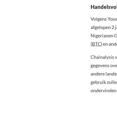
Handelsvol
Volgens Yous
afgelopen 2 
Nigerianen G
(BTC)
en ande
Chainalysis v
gegevens ove
andere lande
gebruik zulle
ondervinden 