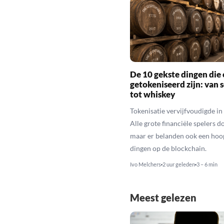
De 10 gekste dingen die 
getokeniseerd zijn: van 
tot whiskey
Tokenisatie vervijfvoudigde in 
Alle grote financiële spelers d
maar er belanden ook een hoo
dingen op de blockchain.
Ivo Melchers
2 uur geleden
3 – 6 min
Meest gelezen