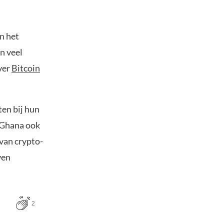
n het
n veel
ver
Bitcoin
ten bij hun
t Ghana ook
van crypto-
ven
2