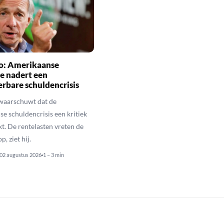
io: Amerikaanse
e nadert een
rbare schuldencrisis
 waarschuwt dat de
e schuldencrisis een kritiek
kt. De rentelasten vreten de
p, ziet hij.
02 augustus 2026
1 – 3 min