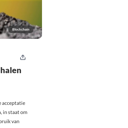
Blockchain
 halen
 acceptatie
, in staat om
bruik van