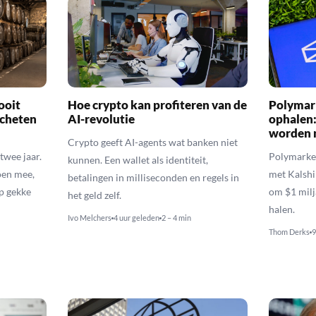
ooit
Hoe crypto kan profiteren van de
Polymark
scheten
AI-revolutie
ophalen:
worden 
Crypto geeft AI-agents wat banken niet
twee jaar.
Polymarket
kunnen. Een wallet als identiteit,
oen mee,
met Kalshi
betalingen in milliseconden en regels in
p gekke
om $1 milj
het geld zelf.
halen.
Ivo Melchers
4 uur geleden
2 – 4 min
Thom Derks
9