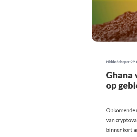
Hidde Scheper
29-
Ghana v
op gebi
Opkomende ma
van cryptoval
binnenkort a