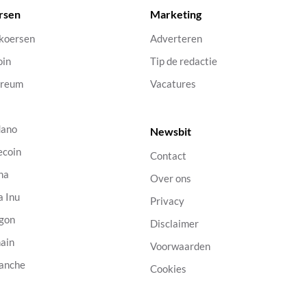
rsen
Marketing
 koersen
Adverteren
oin
Tip de redactie
ereum
Vacatures
dano
Newsbit
ecoin
Contact
na
Over ons
a Inu
Privacy
gon
Disclaimer
ain
Voorwaarden
anche
Cookies
B