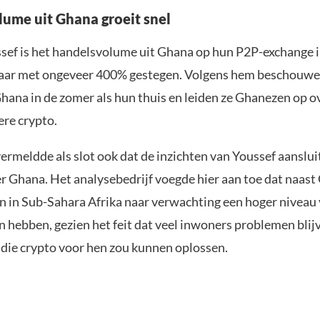
ume uit Ghana groeit snel
sef is het handelsvolume uit Ghana op hun P2P-exchange i
jaar met ongeveer 400% gestegen. Volgens hem beschouwe
hana in de zomer als hun thuis en leiden ze Ghanezen op o
re crypto.
ermeldde als slot ook dat de inzichten van Youssef aanslui
r Ghana. Het analysebedrijf voegde hier aan toe dat naas
n in Sub-Sahara Afrika naar verwachting een hoger niveau 
n hebben, gezien het feit dat veel inwoners problemen blij
die crypto voor hen zou kunnen oplossen.