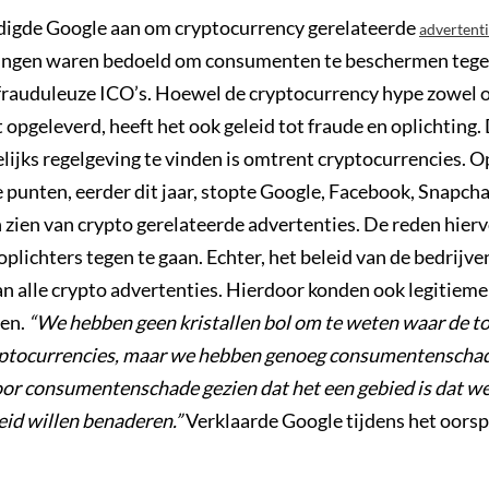
digde Google aan om cryptocurrency gerelateerde
advertent
ingen waren bedoeld om consumenten te beschermen tege
 frauduleuze ICO’s. Hoewel de cryptocurrency hype zowel 
 opgeleverd, heeft het ook geleid tot fraude en oplichting.
lijks regelgeving te vinden is omtrent cryptocurrencies. O
 punten, eerder dit jaar, stopte Google, Facebook, Snapcha
n zien van crypto gerelateerde advertenties. De reden hier
plichters tegen te gaan. Echter, het beleid van de bedrijve
n alle crypto advertenties. Hierdoor konden ook legitieme
ren.
“We hebben geen kristallen bol om te weten waar de t
yptocurrencies, maar we hebben genoeg consumentenschad
oor consumentenschade gezien dat het een gebied is dat we
eid willen benaderen.”
Verklaarde Google tijdens het oorsp