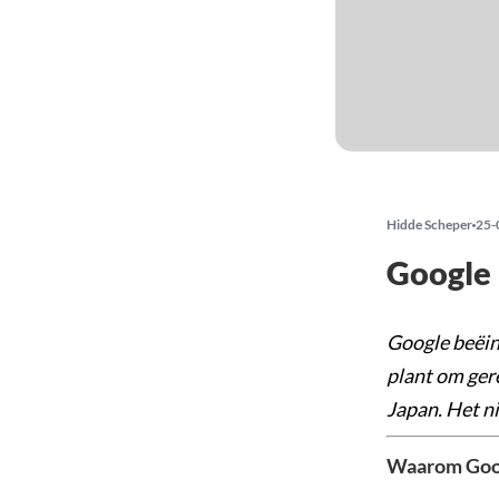
Hidde Scheper
25-
Google 
Google beëin
plant om ger
Japan. Het ni
Waarom Goog