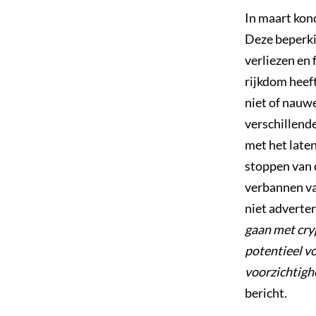
In maart kon
Deze beperk
verliezen en
rijkdom heeft
niet of nauwe
verschillende
met het late
stoppen van o
verbannen va
niet adverte
gaan met cr
potentieel v
voorzichtigh
bericht.