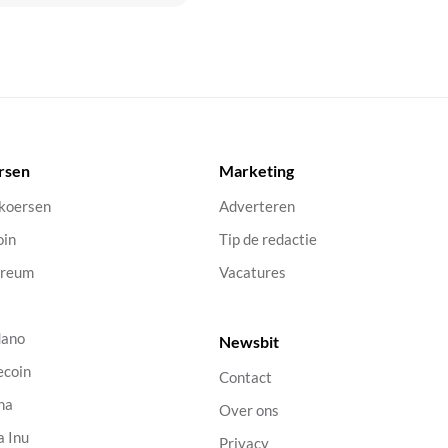
rsen
Marketing
 koersen
Adverteren
oin
Tip de redactie
ereum
Vacatures
dano
Newsbit
ecoin
Contact
na
Over ons
a Inu
Privacy