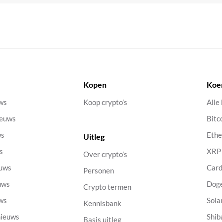
Kopen
Koe
uws
Koop crypto’s
Alle
ieuws
Bitc
ws
Eth
Uitleg
s
XRP
Over crypto’s
euws
Car
Personen
uws
Dog
Crypto termen
uws
Sola
Kennisbank
nieuws
Shib
Basis uitleg