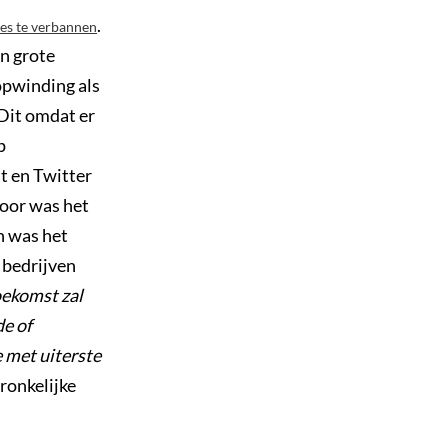
.
ies te verbannen
n grote
opwinding als
 Dit omdat er
p
t en Twitter
voor was het
n was het
 bedrijven
oekomst zal
e of
 met uiterste
ronkelijke