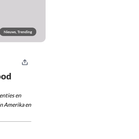
Nieuws, Trending
bod
enties en
in Amerika en