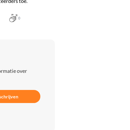
teerders toe.
0
ormatie over
schrijven