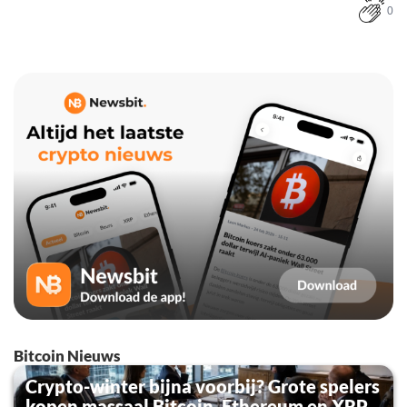
0
Bitcoin Nieuws
Crypto-winter bijna voorbij? Grote spelers
kopen massaal Bitcoin, Ethereum en XRP