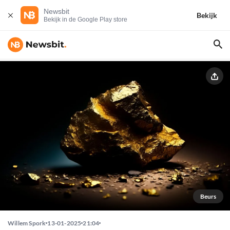
Newsbit
Bekijk
Bekijk in de Google Play store
Beurs
Willem Spork
13-01-2025
21:04