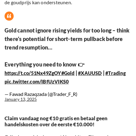
de goudprijs kan ondersteunen.
Gold cannot ignore rising yields for too long – think
there's potential for short-term pullback before
trend resumption…
Everything you need to know 👉
|
|
https://t.co/51Nx49ZgOY
#Gold
#XAUUSD
#Trading
pic.twitter.com/IBfUzVIKS0
— Fawad Razaqzada (@Trader_F_R)
January 13, 2025
Claim vandaag nog €10 gratis en betaal geen
handelskosten over de eerste €10.000!