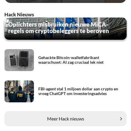
Hack Nieuws
Oplichters misbruiken nieuwe MiCA-
regels om cryptobeleggers te beroven
Gehackte Bitcoin-walletfabrikant
waarschuwt: AI zag cruciaal lek niet
FBI-agent stal 1 miljoen dollar aan crypto en
vroeg ChatGPT om investeringsadvies
Meer Hack nieuws