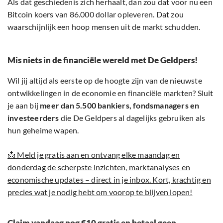
Als dat geschiedenis zich herhaalt, dan zou dat voor nu een
Bitcoin koers van 86.000 dollar opleveren. Dat zou
waarschijnlijk een hoop mensen uit de markt schudden.
Mis niets in de financiële wereld met De Geldpers!
Wil jij altijd als eerste op de hoogte zijn van de nieuwste
ontwikkelingen in de economie en financiële markten? Sluit
je aan bij
meer dan 5.500 bankiers, fondsmanagers en
investeerders
die De Geldpers al dagelijks gebruiken als
hun geheime wapen.
📩 Meld je gratis aan en ontvang elke maandag en
donderdag de scherpste inzichten, marktanalyses en
economische updates – direct in je inbox. Kort, krachtig en
precies wat je nodig hebt om voorop te blijven lopen!
Claim vandaag nog €10 gratis en betaal geen