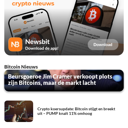
Bitcoin Nieuws
Beursgoeroe Jim Cramer verkoopt plots
zijn Bitcoins, maar de markt lacht
Crypto koersupdate: Bitcoin stijgt en breekt
uit – PUMP knalt 11% omhoog