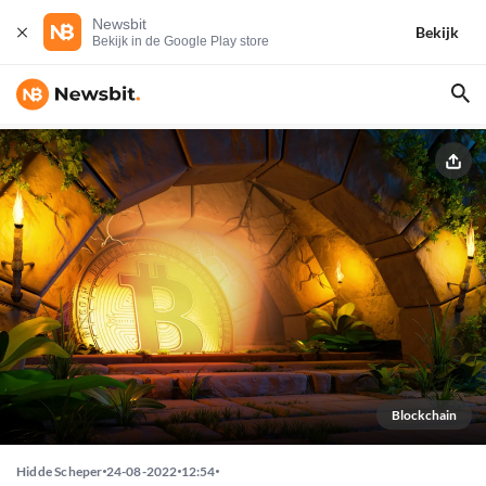
Newsbit
Bekijk
Bekijk in de Google Play store
Blockchain
Hidde Scheper
24-08-2022
12:54