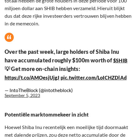
totaal hebben de grote houders in deze periode voor 100
miljoen dollar aan SHIB hebben verzameld. Hieruit blijkt
dus dat deze rijke investeerders vertrouwen blijven hebben
in de memecoin.
Over the past week, large holders of Shiba Inu
have accumulated roughly $100m worth of
$SHIB
💡 Get more on-chain insights:
https://t.co/AMOesjUjgJ
pic.twitter.com/LoICHZDlAd
— IntoTheBlock (@intotheblock)
September 5, 2023
Potentiële marktommekeer in zicht
Hoewel Shiba Inu recentelijk een moeilijke tijd doormaakt
met dalende prijzen, zou deze netto accumulatie door de