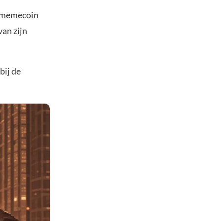
e memecoin
an zijn
bij de