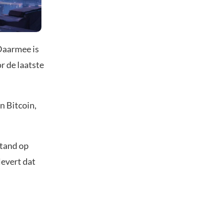
 Daarmee is
r de laatste
n Bitcoin,
stand op
levert dat