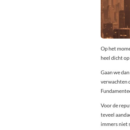
Op het momen
heel dicht o
Gaan we dan 
verwachten da
Fundamenteel
Voor de reput
teveel aanda
immers niet 