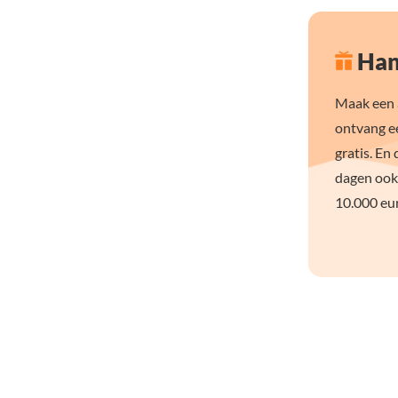
Han
Maak een a
ontvang e
gratis. En 
dagen ook
10.000 eur