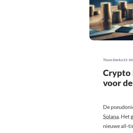
Thom Derks
15-10
Crypto 
voor d
De pseudonie
Solana
. Het 
nieuwe all-ti