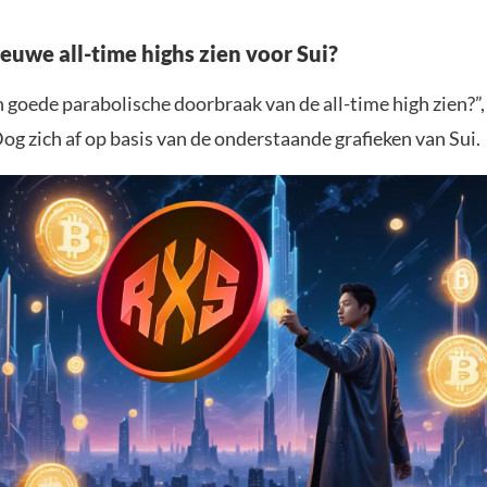
euwe all-time highs zien voor Sui?
goede parabolische doorbraak van de all-time high zien?”,
g zich af op basis van de onderstaande grafieken van Sui.