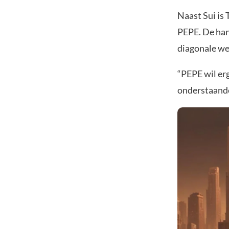
Naast Sui is
PEPE. De han
diagonale we
“PEPE wil erg
onderstaande