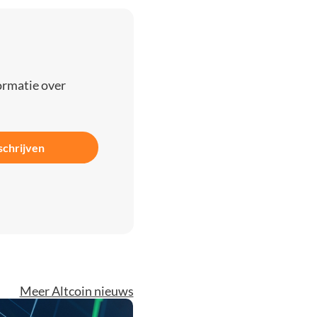
ormatie over
schrijven
Meer Altcoin nieuws