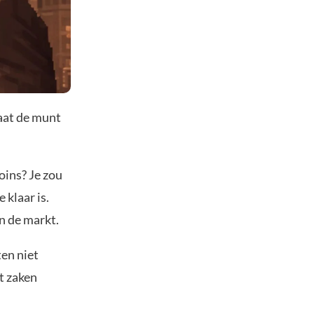
aat de munt
ins? Je zou
 klaar is.
n de markt.
ten niet
t zaken