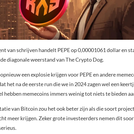
t van schrijven handelt PEPE op 0,00001061 dollar en st
p de diagonale weerstand van The Crypto Dog.
opnieuw een explosie krijgen voor PEPE en andere memeco
t het na de eerste run die we in 2024 zagen wel een keertje
 hebben memecoins immers weinig tot niets te bieden aa
atie van Bitcoin zou het ook beter zijn als die soort projec
cht meer krijgen. Zeker grote investeerders nemen dit soor
serieus.