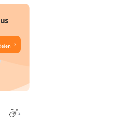
nus
delen
2