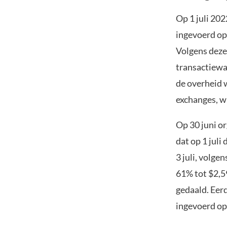
Op 1 juli 20
ingevoerd op
Volgens deze
transactiewaa
de overheid 
exchanges, w
Op 30 juni o
dat op 1 juli
3 juli, volg
61% tot $2,5
gedaald. Eer
ingevoerd op