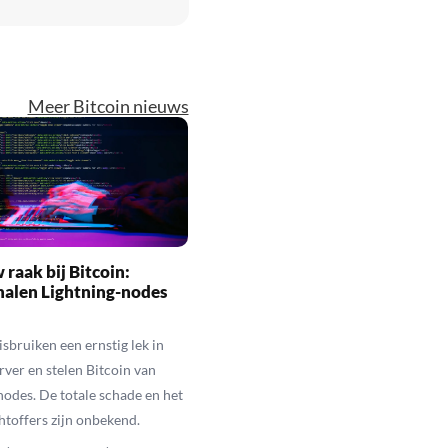
Meer Bitcoin nieuws
raak bij Bitcoin:
halen Lightning-nodes
sbruiken een ernstig lek in
ver en stelen Bitcoin van
nodes. De totale schade en het
chtoffers zijn onbekend.