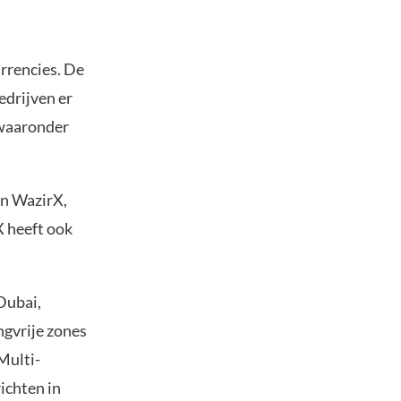
rrencies. De
drijven er
 waaronder
an WazirX,
X heeft ook
Dubai,
ngvrije zones
Multi-
ichten in