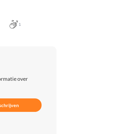
1
ormatie over
schrijven