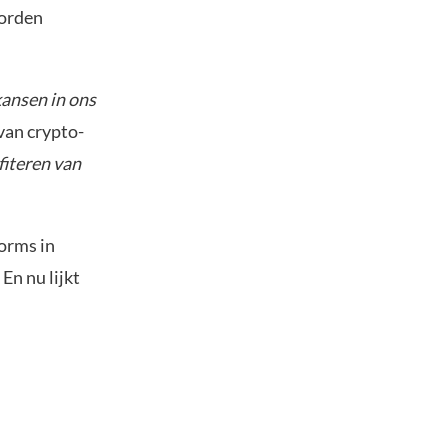
worden
 kansen in ons
van crypto-
fiteren van
forms in
En nu lijkt