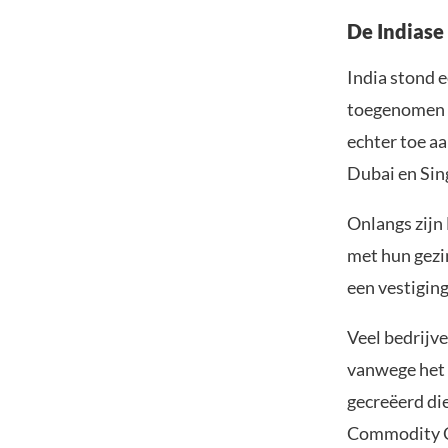
De Indiase
India stond 
toegenomen b
echter toe a
Dubai en Sin
Onlangs zijn
met hun gezi
een vestigin
Veel bedrijv
vanwege het 
gecreëerd di
Commodity Ce