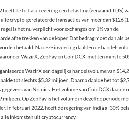
22 heeft de Indiase regering een belasting (genaamd TDS) v
 alle crypto-gerelateerde transacties van meer dan $126 (
 regel is het nu verplicht voor exchanges om 1% van de
rde af te trekken van de koper. Dat bedrag moet dan als b
worden betaald. Na deze invoering daalden de handelsvol
aaronder WazirX, ZebPay en CoinDCX, met ten minste 50
rganiseerde WazirX een dagelijks handelsvolume van $14,2
 daalde tot slechts $5,32 miljoen. Daarna daalde het tot $2
ens gegevens van Nomics. Het volume van CoinDCX daalde op
9 miljoen. Op ZebPay is het volume in dezelfde periode m
der,
in februari 2022
, heeft de regering van India al 30% bel
 alle inkomsten uit cryptocurrency.