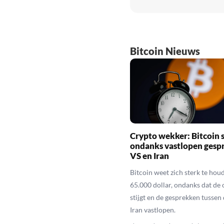
Bitcoin Nieuws
Crypto wekker: Bitcoin s
ondanks vastlopen gesp
VS en Iran
Bitcoin weet zich sterk te hou
65.000 dollar, ondanks dat de o
stijgt en de gesprekken tussen
Iran vastlopen.