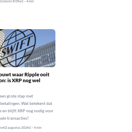
Gisteren 8:09u
2 – 4 min
ouwt waar Ripple ooit
n: is XRP nog wel
een grote stap met
betalingen. Wat betekent dat
e en blijft XRP nog nodig voor
nale transacties?
ns
02 augustus 2026
2 – 4 min