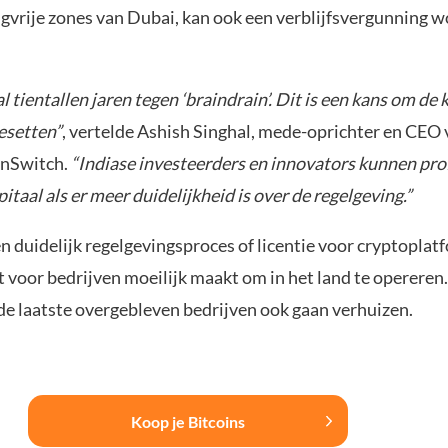
ngvrije zones van Dubai, kan ook een verblijfsvergunning 
al tientallen jaren tegen ‘braindrain’. Dit is een kans om de
esetten”
, vertelde Ashish Singhal, mede-oprichter en CEO 
inSwitch.
“Indiase investeerders en innovators kunnen pro
itaal als er meer duidelijkheid is over de regelgeving.”
en duidelijk regelgevingsproces of licentie voor cryptoplat
t voor bedrijven moeilijk maakt om in het land te opereren. 
 de laatste overgebleven bedrijven ook gaan verhuizen.
Koop je Bitcoins