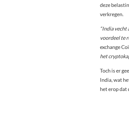
deze belasti
verkregen.
“India vecht 
voordeel te r
exchange Co
het cryptokap
Toch is er ge
India, wat he
het erop dat