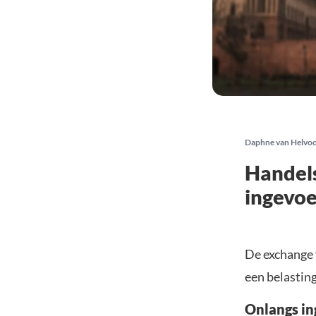
Daphne van Helvo
Handels
ingevoe
De exchange 
een belasting
Onlangs in