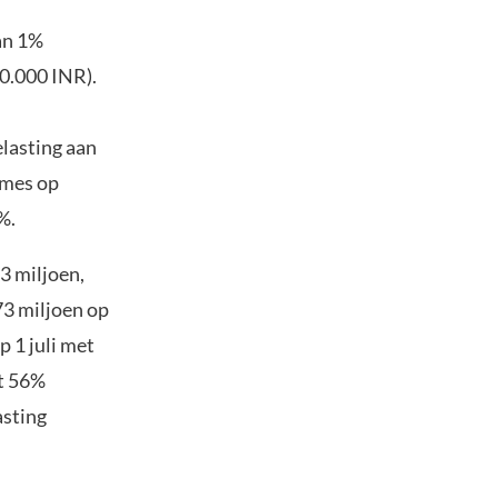
an 1%
10.000 INR).
elasting aan
umes op
%.
3 miljoen,
,73 miljoen op
 1 juli met
et 56%
asting