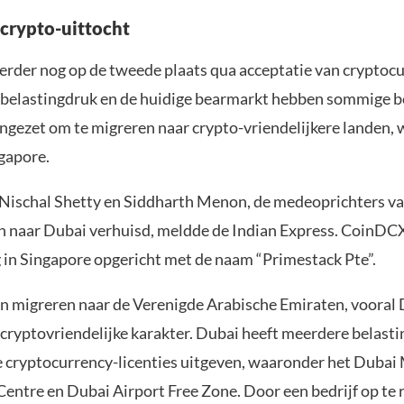
 crypto-uittocht
eerder nog op de tweede plaats qua acceptatie van cryptocu
elastingdruk en de huidige bearmarkt hebben sommige be
angezet om te migreren naar crypto-vriendelijkere landen,
gapore.
 Nischal Shetty en Siddharth Menon, de medeoprichters v
n naar Dubai verhuisd, meldde de Indian Express. CoinDC
g in Singapore opgericht met de naam “Primestack Pte”.
en migreren naar de Verenigde Arabische Emiraten, vooral 
cryptovriendelijke karakter. Dubai heeft meerdere belasti
e cryptocurrency-licenties uitgeven, waaronder het Dubai 
ntre en Dubai Airport Free Zone. Door een bedrijf op te r