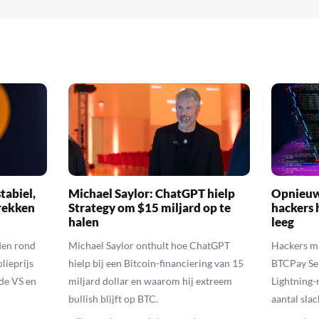
tabiel,
Michael Saylor: ChatGPT hielp
Opnieuw 
rekken
Strategy om $15 miljard op te
hackers 
halen
leeg
den rond
Michael Saylor onthult hoe ChatGPT
Hackers mi
lieprijs
hielp bij een Bitcoin-financiering van 15
BTCPay Ser
 de VS en
miljard dollar en waarom hij extreem
Lightning-
bullish blijft op BTC.
aantal sla