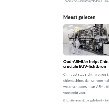
Thom Derks
4 minuten geleden
1 – 3 m
Meest gelezen
Oud-ASML’er helpt Chin
cruciale EUV-lichtbron
China zet stap richting eigen 
chipmachines dankzij voorma
wetenschapper, maar ASML bli
voorlopig voor.
Erik Juffermans
21 uur geleden
2 – 3 m