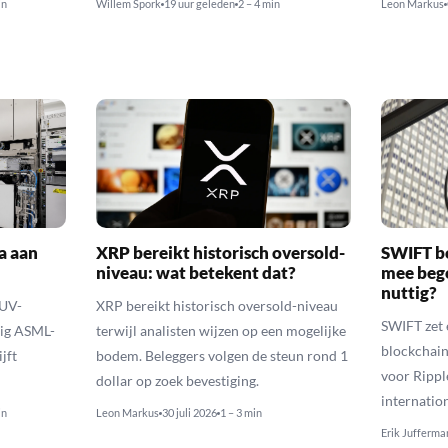
in
Willem Spork
19 uur geleden
2 – 4 min
Leon Markus
a aan
XRP bereikt historisch oversold-
SWIFT b
niveau: wat betekent dat?
mee bego
nuttig?
EUV-
XRP bereikt historisch oversold-niveau
SWIFT zet 
lig ASML-
terwijl analisten wijzen op een mogelijke
blockchain
jft
bodem. Beleggers volgen de steun rond 1
voor Rippl
dollar op zoek bevestiging.
internatio
in
Leon Markus
30 juli 2026
1 – 3 min
Erik Jufferma