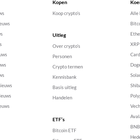
Kopen
Koe
uws
Koop crypto’s
Alle
ieuws
Bitc
ws
Eth
Uitleg
s
XRP
Over crypto’s
euws
Car
Personen
uws
Dog
Crypto termen
uws
Sola
Kennisbank
nieuws
Shib
Basis uitleg
nieuws
Poly
Handelen
ieuws
Vech
Aval
ETF’s
s
BN
Bitcoin ETF
Hed