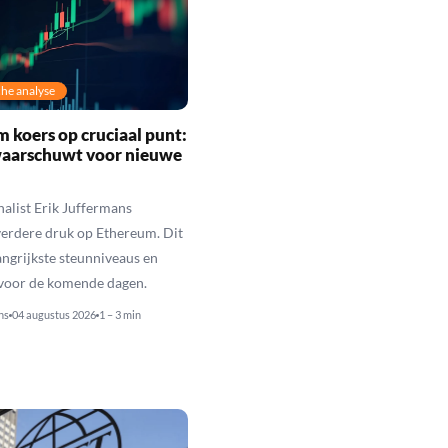
he analyse
 koers op cruciaal punt:
waarschuwt voor nieuwe
alist Erik Juffermans
erdere druk op Ethereum. Dit
langrijkste steunniveaus en
 voor de komende dagen.
ns
04 augustus 2026
1 – 3 min