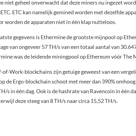
ee niet geheel onverwacht dat deze miners nu ingezet wor
 ETC. ETC kan namelijk gemined worden met dezelfde appa
r worden de apparaten niet in één klap nutteloos.
aatste gegevens is Ethermine de grootste mijnpool op Ethe
rage van ongeveer 57 TH/s van een totaal aantal van 30.647
rmine was de leidende miningpool op Ethereum vóór The 
-of-Work-blockchains zijn getuige geweest van een vergeli
op de Ergo-blockchain schoot met meer dan 390% omhoog,
H/s in één dag. Ook is de hashrate van Ravencoin in één da
erwijl deze steeg van 8 TH/s naar circa 15,52 TH/s.