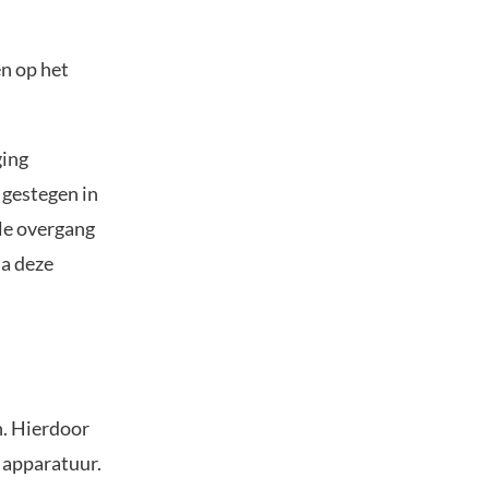
n op het
.
ging
 gestegen in
lle overgang
a deze
n. Hierdoor
e apparatuur.