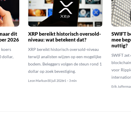
naar dit
XRP bereikt historisch oversold-
SWIFT b
ber 2026
niveau: wat betekent dat?
mee bego
nuttig?
 koers
XRP bereikt historisch oversold-niveau
SWIFT zet 
 dollar,
terwijl analisten wijzen op een mogelijke
blockchain
bodem. Beleggers volgen de steun rond 1
voor Rippl
dollar op zoek bevestiging.
internatio
Leon Markus
30 juli 2026
1 – 3 min
Erik Jufferma