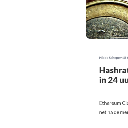
Hidde Scheper
15-
Hashrat
in 24 u
Ethereum Clas
net na de me