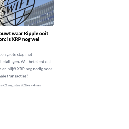
ouwt waar Ripple ooit
n: is XRP nog wel
een grote stap met
betalingen. Wat betekent dat
e en blijft XRP nog nodig voor
nale transacties?
ns
02 augustus 2026
2 – 4 min