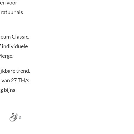
den voor
ratuur als
reum Classic,
 individuele
Merge.
jkbare trend.
 van 27 TH/s
g bijna
3