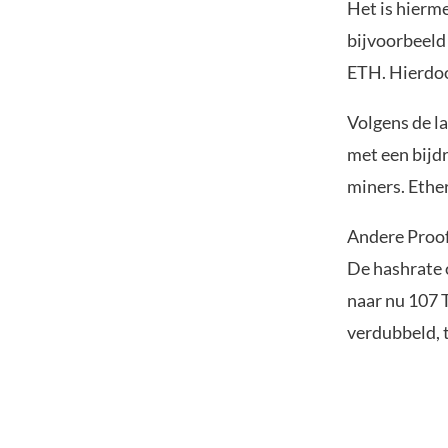
Het is hierm
bijvoorbeeld
ETH. Hierdoo
Volgens de l
met een bijd
miners. Ethe
Andere Proof
De hashrate 
naar nu 107 T
verdubbeld, t