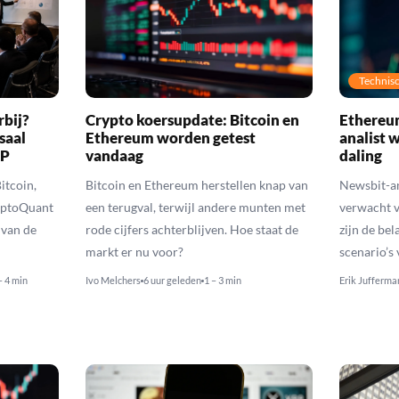
Technisc
rbij?
Crypto koersupdate: Bitcoin en
Ethereum
saal
Ethereum worden getest
analist 
RP
vandaag
daling
itcoin,
Bitcoin en Ethereum herstellen knap van
Newsbit-an
yptoQuant
een terugval, terwijl andere munten met
verwacht v
 van de
rode cijfers achterblijven. Hoe staat de
zijn de be
markt er nu voor?
scenario’s
– 4 min
Ivo Melchers
6 uur geleden
1 – 3 min
Erik Jufferma