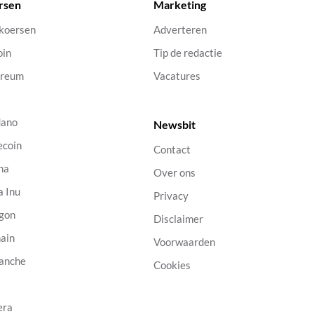
rsen
Marketing
 koersen
Adverteren
oin
Tip de redactie
ereum
Vacatures
dano
Newsbit
ecoin
Contact
na
Over ons
a Inu
Privacy
gon
Disclaimer
ain
Voorwaarden
anche
Cookies
B
era