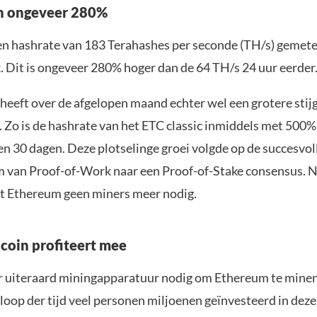
an ongeveer 280%
en hashrate van 183 Terahashes per seconde (TH/s) gemete
 Dit is ongeveer 280% hoger dan de 64 TH/s 24 uur eerder
heeft over de afgelopen maand echter wel een grotere stij
Zo is de hashrate van het ETC classic inmiddels met 500%
en 30 dagen. Deze plotselinge groei volgde op de succesvo
 van Proof-of-Work naar een Proof-of-Stake consensus. N
t Ethereum geen miners meer nodig.
oin profiteert mee
r uiteraard miningapparatuur nodig om Ethereum te mine
loop der tijd veel personen miljoenen geïnvesteerd in dez