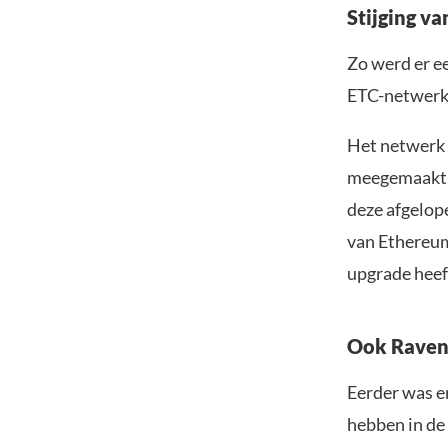
Stijging v
Zo werd er e
ETC-netwerk.
Het netwerk 
meegemaakt. 
deze afgelop
van Ethereum
upgrade heef
Ook Ravenc
Eerder was e
hebben in de 