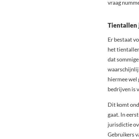
vraag nummer
Tientallen
Er bestaat vo
het tientalle
dat sommige 
waarschijnlij
hiermee wel 
bedrijven is 
Dit komt ond
gaat. In eers
jurisdictie o
Gebruikers v