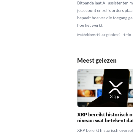
Bitpanda laat AI-assistenten m
je account en zelfs orders plaat
bepaalt hoe ver die toegang gaa
hoe het werkt.
Ivo Melchers
19 uur geleden
2 – 4 min
Meest gelezen
XRP bereikt historisch o
niveau: wat betekent da
XRP bereikt historisch overso