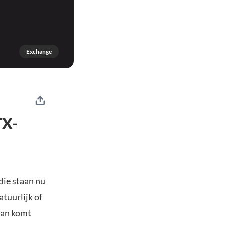
Exchange
TX-
ie staan nu
atuurlijk of
Dan komt