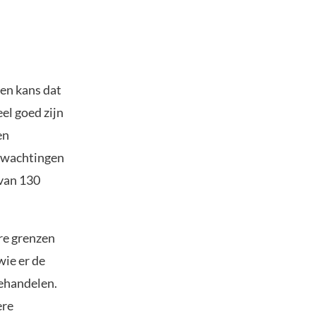
een kans dat
el goed zijn
en
erwachtingen
 van 130
re grenzen
wie er de
behandelen.
ere