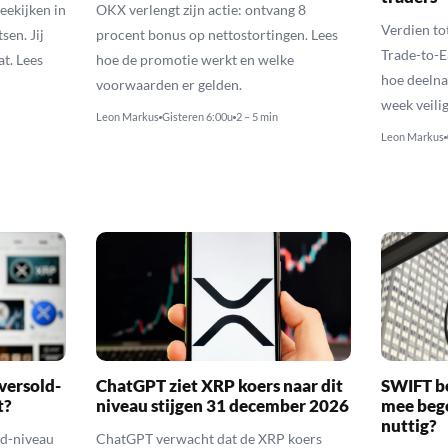
eekijken in
OKX verlengt zijn actie: ontvang 8
Verdien t
sen. Jij
procent bonus op nettostortingen. Lees
Trade-to-E
t. Lees
hoe de promotie werkt en welke
hoe deelna
voorwaarden er gelden.
week veilig
Leon Markus
Gisteren 6:00u
2 – 5 min
Leon Markus
versold-
ChatGPT ziet XRP koers naar dit
SWIFT b
t?
niveau stijgen 31 december 2026
mee bego
nuttig?
ld-niveau
ChatGPT verwacht dat de XRP koers