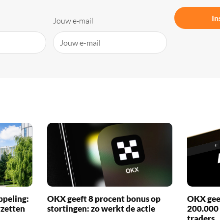
In
Jouw e-mail
ppeling:
OKX geeft 8 procent bonus op
OKX geef
rzetten
stortingen: zo werkt de actie
200.000
traders