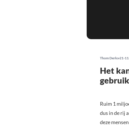
Thom Derks
21-11
Het kan
gebruik
Ruim 1 miljo
dus in de rij
deze mensen 