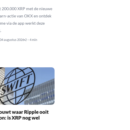
ot 200.000 XRP met de nieuwe
arn-actie van OKX en ontdek
me via de app werkt deze
.
04 augustus 2026
2 – 4 min
ouwt waar Ripple ooit
n: is XRP nog wel