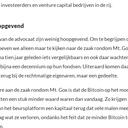
 investeerders en venture capital bedrijven in de rij.
opgevend
an de advocaat zijn weinig hoopgevend. Om te begrijpen d
 hoeven we alleen maar te kijken naar de zaak rondom Mt. G
a tien jaar geleden iets vergelijkbaars en ook daar wachte
l bijna een decennium op hun fondsen. Uiteraard komen daa
terug bij de rechtmatige eigenaren, maar een gedeelte.
re aan de zaak rondom Mt. Gox is dat de Bitcoin op het mo
kten een stuk minder waard waren dan vandaag. Zo krijgen
an het beursplatform een kapitaal terug dat vele malen mee
g wat ze verloren, ondanks het feit dat ze minder Bitcoin 
n.