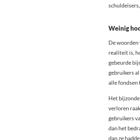
schuldeisers,
Weinig ho
De woorden v
realiteit is,
gebeurde bijn
gebruikers a
alle fondsen 
Het bijzonde
verloren raa
gebruikers v
dan het bedra
dan ze hadde