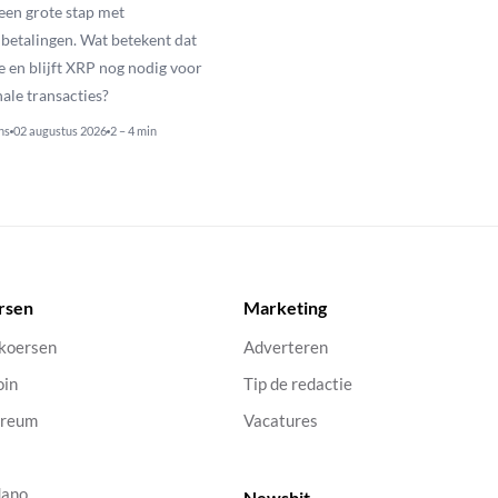
een grote stap met
betalingen. Wat betekent dat
e en blijft XRP nog nodig voor
nale transacties?
ns
02 augustus 2026
2 – 4 min
rsen
Marketing
 koersen
Adverteren
oin
Tip de redactie
ereum
Vacatures
dano
Newsbit