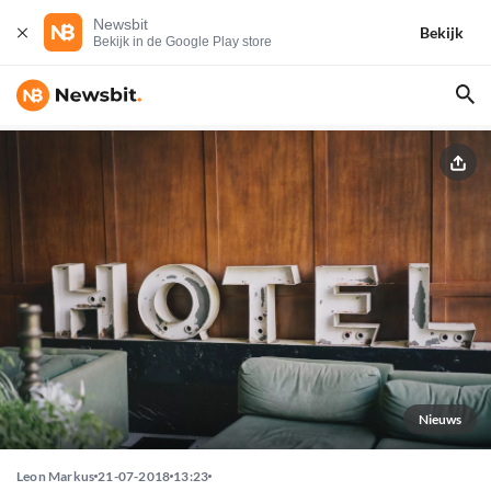
Newsbit
Bekijk
Bekijk in de Google Play store
Nieuws
Leon Markus
21-07-2018
13:23