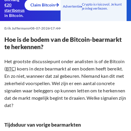
Crypto is risicovol. Je kunt
€20
Claim Bitcoin
Advertentie
je inleg verliezen.
startbonus
in Bitcoin.
Erik Juffermans
08-07-2026
17:44
Hoe is de bodem van de Bitcoin-bearmarkt
te herkennen?
Het grootste discussiepunt onder analisten is of de Bitcoin
(
BTC
) koers in deze bearmarkt al een bodem heeft bereikt.
En zo niet, wanneer dat zal gebeuren. Niemand kan dit met
zekerheid voorspellen. Wel zijn er een aantal concrete
signalen waar beleggers op kunnen letten om te herkennen
dat de markt mogelijk begint te draaien. Welke signalen zijn
dat?
Tijdsduur van vorige bearmarkten