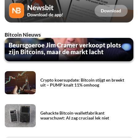
Bitcoin Nieuws
Beursgoeroe Jim Cramer verkoopt plots
zijn Bitcoins, maar de markt lacht
Crypto koersupdate: Bitcoin stijgt en breekt
uit – PUMP knalt 11% omhoog
Gehackte Bitcoin-walletfabrikant
waarschuwt: AI zag cruciaal lek niet