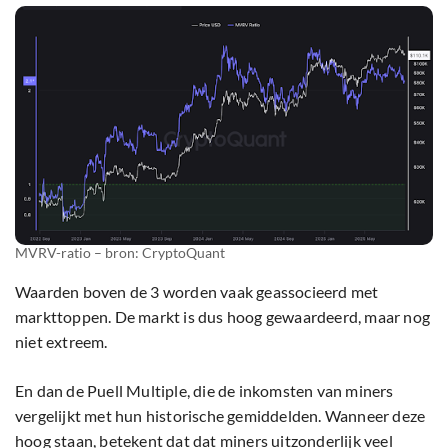
MVRV-ratio – bron: CryptoQuant
Waarden boven de 3 worden vaak geassocieerd met
markttoppen. De markt is dus hoog gewaardeerd, maar nog
niet extreem.
En dan de Puell Multiple, die de inkomsten van miners
vergelijkt met hun historische gemiddelden. Wanneer deze
hoog staan, betekent dat dat miners uitzonderlijk veel