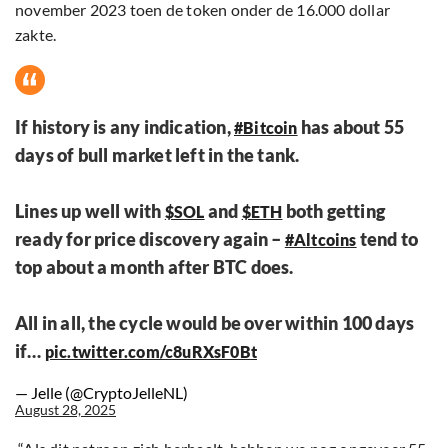
november 2023 toen de token onder de 16.000 dollar
zakte.
If history is any indication,
has about 55
#Bitcoin
days of bull market left in the tank.
Lines up well with
and
both getting
$SOL
$ETH
ready for price discovery again –
tend to
#Altcoins
top about a month after BTC does.
All in all, the cycle would be over within 100 days
if…
pic.twitter.com/c8uRXsF0Bt
— Jelle (@CryptoJelleNL)
August 28, 2025