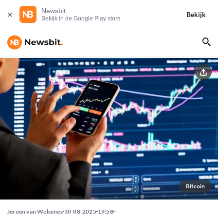
Newsbit
Bekijk
Bekijk in de Google Play store
Bitcoin
Jeroen van Welsenes
30-08-2025
19:58