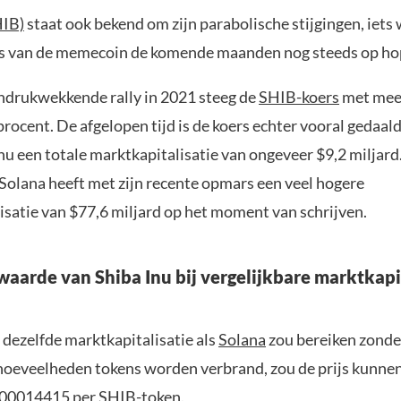
HIB)
staat ook bekend om zijn parabolische stijgingen, iets 
s van de memecoin de komende maanden nog steeds op ho
indrukwekkende rally in 2021 steeg de
SHIB-koers
met mee
procent. De afgelopen tijd is de koers echter vooral gedaa
nu een totale marktkapitalisatie van ongeveer $9,2 miljard.
 Solana heeft met zijn recente opmars een veel hogere
isatie van $77,6 miljard op het moment van schrijven.
waarde van Shiba Inu bij vergelijkbare marktkapi
 dezelfde marktkapitalisatie als
Solana
zou bereiken zonder
 hoeveelheden tokens worden verbrand, zou de prijs kunnen 
.00014415 per SHIB-token.