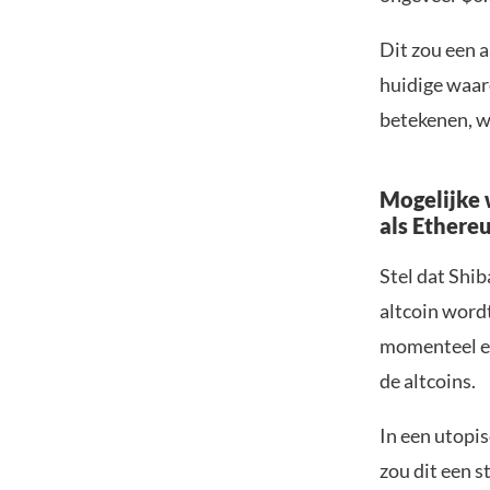
Dit zou een a
huidige waar
betekenen, w
Mogelijke 
als Ethere
Stel dat Shib
altcoin word
momenteel ee
de altcoins.
In een utopi
zou dit een 