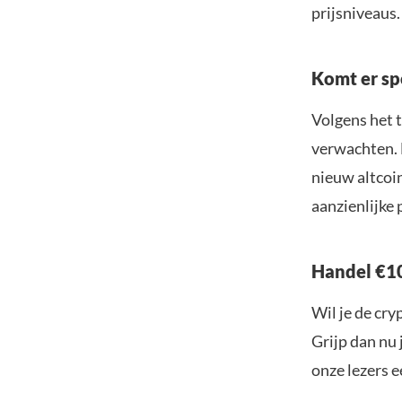
prijsniveaus
Komt er sp
Volgens het
verwachten. 
nieuw altcoi
aanzienlijke 
Handel €10
Wil je de cr
Grijp dan nu 
onze lezers e