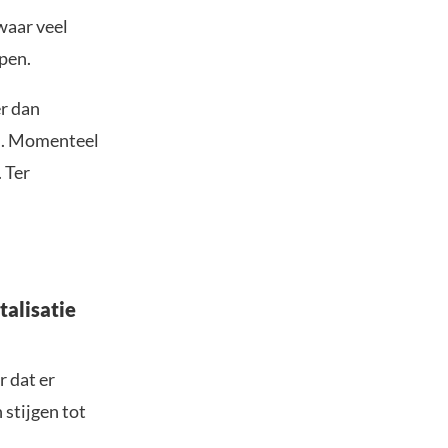
waar veel
pen.
r dan
ld. Momenteel
 Ter
talisatie
 dat er
stijgen tot