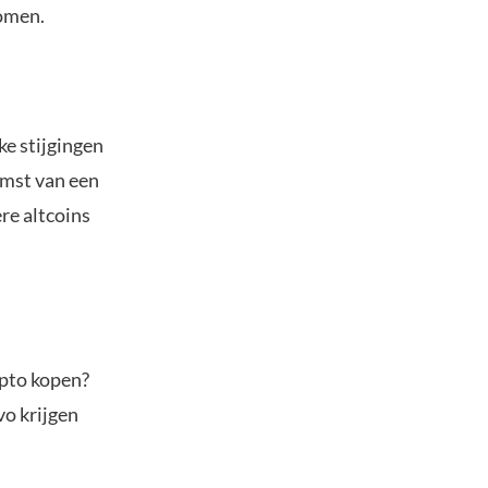
komen.
ke stijgingen
omst van een
re altcoins
ypto kopen?
vo krijgen