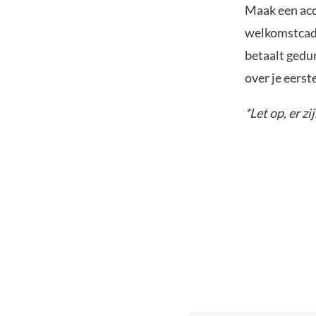
Maak een acc
welkomstcadea
betaalt gedu
over je eerst
*Let op, er zi