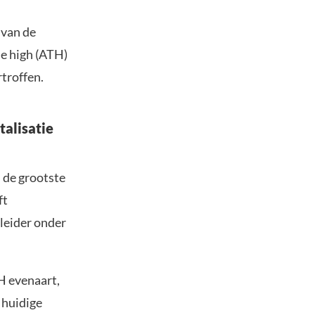
 van de
e high (ATH)
troffen.
talisatie
n de grootste
ft
leider onder
H evenaart,
 huidige