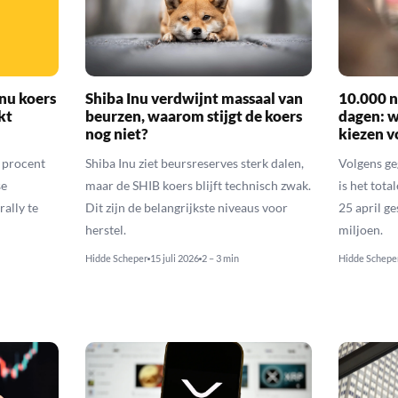
nu koers
Shiba Inu verdwijnt massaal van
10.000 n
kt
beurzen, waarom stijgt de koers
dagen: 
nog niet?
kiezen v
6 procent
Shiba Inu ziet beursreserves sterk dalen,
Volgens ge
se
maar de SHIB koers blijft technisch zwak.
is het tota
rally te
Dit zijn de belangrijkste niveaus voor
25 april g
herstel.
miljoen.
Hidde Scheper
15 juli 2026
2 – 3 min
Hidde Schepe