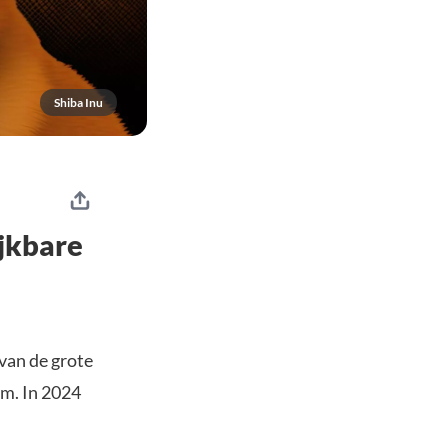
Shiba Inu
ijkbare
 van de grote
om. In 2024