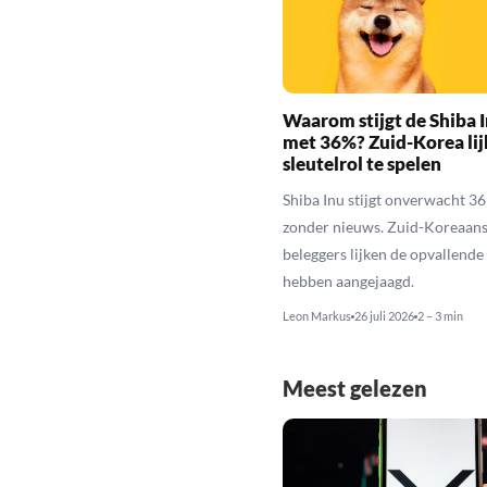
Waarom stijgt de Shiba I
met 36%? Zuid-Korea lij
sleutelrol te spelen
Shiba Inu stijgt onverwacht 3
zonder nieuws. Zuid-Koreaan
beleggers lijken de opvallende 
hebben aangejaagd.
Leon Markus
26 juli 2026
2 – 3 min
Meest gelezen