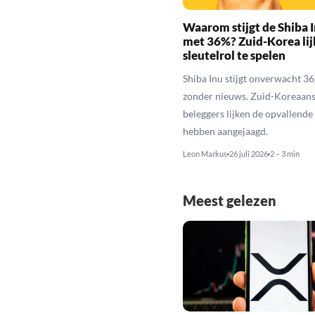
Waarom stijgt de Shiba I
met 36%? Zuid-Korea lij
sleutelrol te spelen
Shiba Inu stijgt onverwacht 3
zonder nieuws. Zuid-Koreaan
beleggers lijken de opvallende 
hebben aangejaagd.
Leon Markus
26 juli 2026
2 – 3 min
Meest gelezen