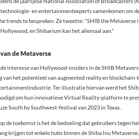
jdens de jaarlijkse National Association of Broadcasters 
 technologie- en entertainmentexperts samenkomen om d
he trends te bespreken. Ze tweette: “SHIB the Metaverse i
n Hollywood, en Shibarium kan het allemaal aan.”
 van de Metaverse
de interesse van Hollywood-insiders in de SHIB Metavers
g van het potentieel van augmented reality en blockchain-
tertainmentindustrie. Ter illustratie hiervan werd het Shi
nodigd om hun innovatieve Virtual Reality-platform te pre
euze South by Southwest-festival van 2023 in Texas.
op de toekomst is het de bedoeling dat gebruikers tegen he
gang krijgen tot enkele hubs binnen de Shiba Inu Metaverse