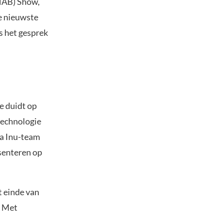
(NAB) Show,
e nieuwste
s het gesprek
e duidt op
technologie
ba Inu-team
senteren op
t einde van
. Met