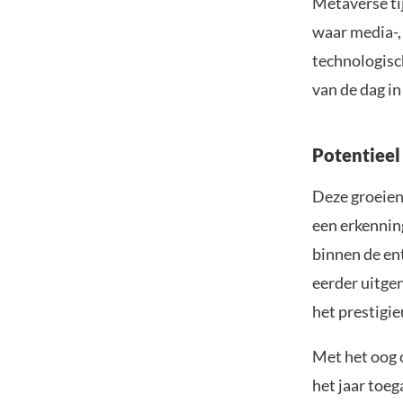
Metaverse ti
waar media-,
technologisc
van de dag i
Potentieel
Deze groeien
een erkennin
binnen de en
eerder uitge
het prestigi
Met het oog 
het jaar toe