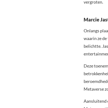
vergroten.
Marcie Jas
Onlangs plaa
waarin ze de
belichtte. Ja
entertainmen
Deze toeneme
betrokkenhe
beroemdheden
Metaverse zo
Aansluitend 