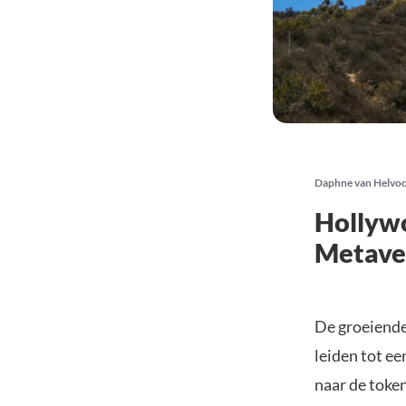
Daphne van Helvo
Hollywo
Metave
De groeiende
leiden tot ee
naar de token