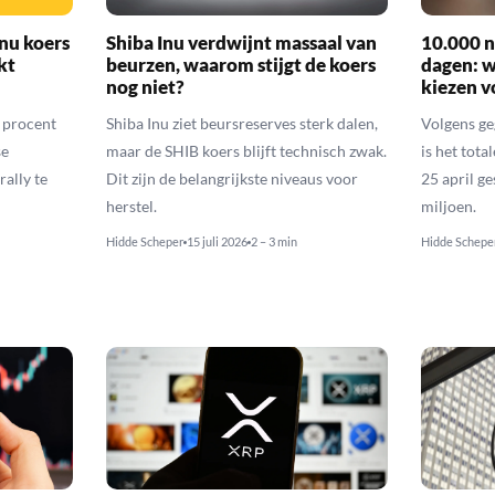
nu koers
Shiba Inu verdwijnt massaal van
10.000 n
kt
beurzen, waarom stijgt de koers
dagen: 
nog niet?
kiezen v
6 procent
Shiba Inu ziet beursreserves sterk dalen,
Volgens ge
se
maar de SHIB koers blijft technisch zwak.
is het tota
rally te
Dit zijn de belangrijkste niveaus voor
25 april g
herstel.
miljoen.
Hidde Scheper
15 juli 2026
2 – 3 min
Hidde Schepe