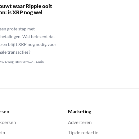
ouwt waar Ripple ooit
n: is XRP nog wel
een grote stap met
betalingen. Wat betekent dat
e en blijft XRP nog nodig voor
nale transacties?
ns
02 augustus 2026
2 – 4 min
rsen
Marketing
 koersen
Adverteren
oin
Tip de redactie