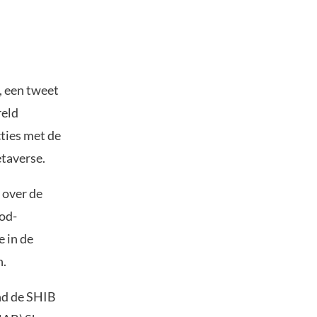
, een tweet
reld
cties met de
etaverse.
 over de
od-
 in de
n.
nd de SHIB