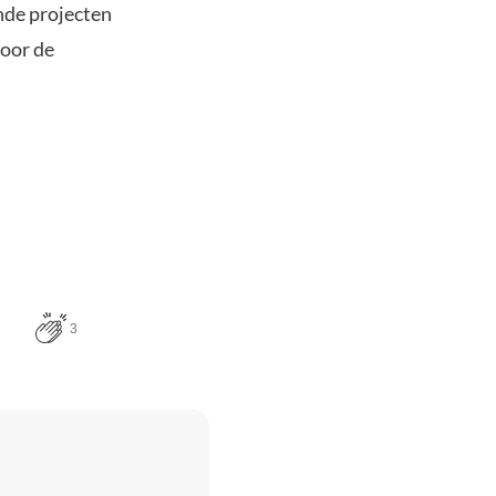
nde projecten
door de
3