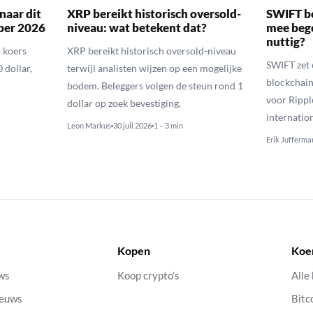
naar dit
XRP bereikt historisch oversold-
SWIFT b
ber 2026
niveau: wat betekent dat?
mee bego
nuttig?
 koers
XRP bereikt historisch oversold-niveau
SWIFT zet 
 dollar,
terwijl analisten wijzen op een mogelijke
blockchain
bodem. Beleggers volgen de steun rond 1
voor Rippl
dollar op zoek bevestiging.
internatio
Leon Markus
30 juli 2026
1 – 3 min
Erik Jufferma
Kopen
Koe
uws
Koop crypto’s
Alle
ieuws
Bitc