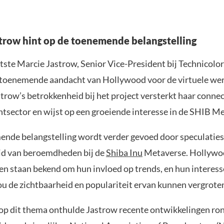
trow hint op de toenemende belangstelling
tste Marcie Jastrow, Senior Vice-President bij Technicolor
 toenemende aandacht van Hollywood voor de virtuele we
strow’s betrokkenheid bij het project versterkt haar conne
tsector en wijst op een groeiende interesse in de SHIB M
nde belangstelling wordt verder gevoed door speculaties
id van beroemdheden bij de
Shiba Inu
Metaverse. Hollywo
 staan bekend om hun invloed op trends, en hun interesse
u de zichtbaarheid en populariteit ervan kunnen vergrote
op dit thema onthulde Jastrow recente ontwikkelingen ro