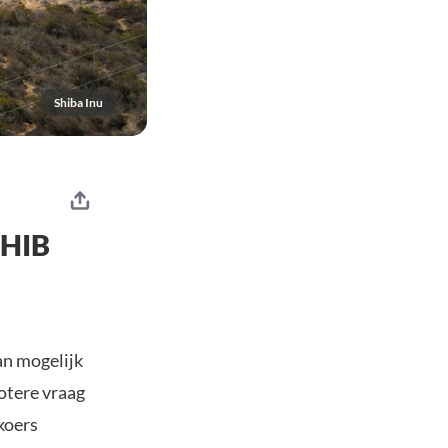
Shiba Inu
SHIB
an mogelijk
rotere vraag
 koers