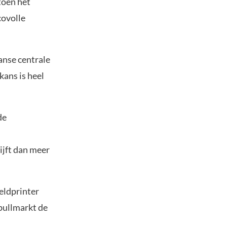
toen het
covolle
anse centrale
kans is heel
de
ijft dan meer
geldprinter
 bullmarkt de