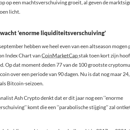
oop op een machtsverschuiving groeit, al geven de marktsi
oen licht.
rwacht ‘enorme liquiditeitsverschuiving’
eptember hebben we heel even van een altseason mogen 
on Index Chart van
CoinMarketCap
stak toen kort zijn hoof
d. Op dat moment deden 77 van de 100 grootste cryptomu
tcoin over een periode van 90 dagen. Nu is dat nog maar 24
als Bitcoin-seizoen.
alist Ash Crypto denkt dat er dit jaar nog een ‘’enorme
erschuiving’’ komt die een ‘’parabolische stijging’’ zal ontk