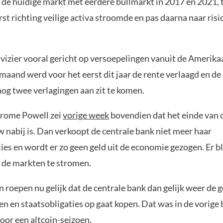
t de huidige markt met eerdere bullmarkt in 2017 en 2021, 
rst richting veilige activa stroomde en pas daarna naar risi
n vizier vooral gericht op versoepelingen vanuit de Amerika
maand werd voor het eerst dit jaar de rente verlaagd en de 
nog twee verlagingen aan zit te komen.
erome Powell zei
vorige week
bovendien dat het einde van 
 nabij is. Dan verkoopt de centrale bank niet meer haar
ies en wordt er zo geen geld uit de economie gezogen. Er bl
 de markten te stromen.
n roepen nu gelijk dat de centrale bank dan gelijk weer de 
en en staatsobligaties op gaat kopen. Dat was in de vorige
oor een altcoin-seizoen.