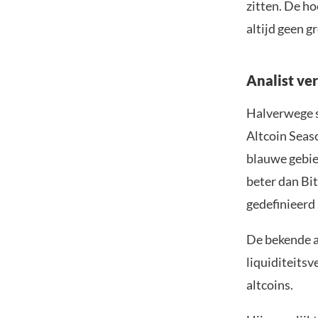
zitten. De h
altijd geen gr
Analist ve
Halverwege s
Altcoin Seas
blauwe gebie
beter dan Bi
gedefinieerd 
De bekende an
liquiditeitsv
altcoins.