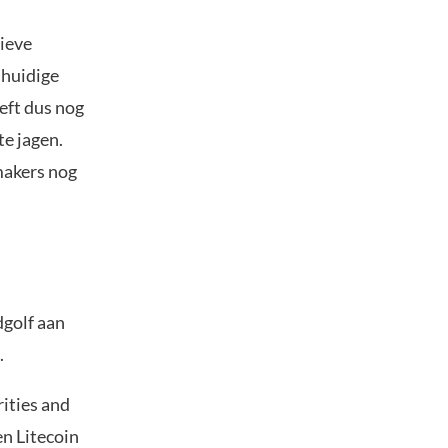
tieve
 huidige
eeft dus nog
e jagen.
makers nog
dgolf aan
.
ities and
en Litecoin