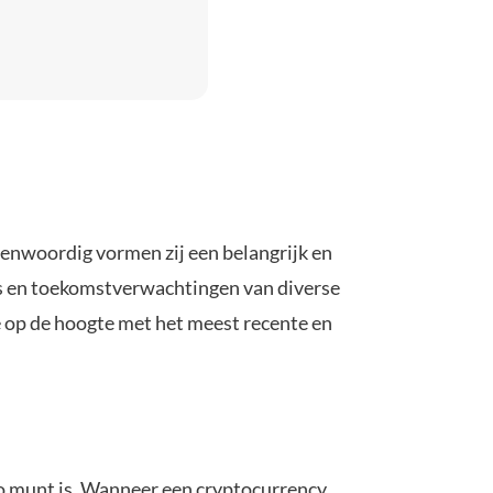
genwoordig vormen zij een belangrijk en
es en toekomstverwachtingen van diverse
e op de hoogte met het meest recente en
to munt is. Wanneer een cryptocurrency