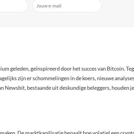
ium geleden, geïnspireerd door het succes van Bitcoin. Te
agelijks zijn er schommelingen in de koers, nieuwe analys
van Newsbit, bestaande uit deskundige beleggers, houden j
e maken. De
marktkapilisatie
bepaalt hoe volatiel een cryp