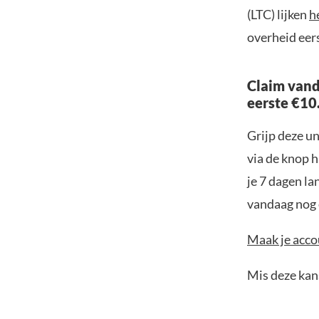
(LTC) lijken
h
overheid eer
Claim vand
eerste €10
Grijp deze u
via de knop h
je 7 dagen la
vandaag nog e
Maak je accou
Mis deze kans