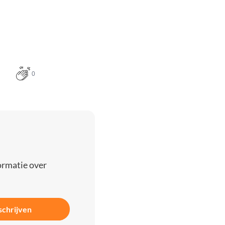
0
ormatie over
schrijven