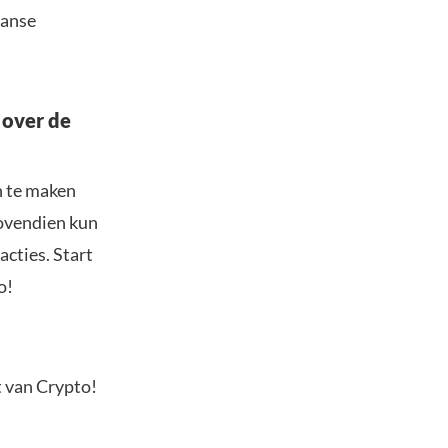
aanse
 over de
n te maken
Bovendien kun
acties. Start
o!
t van Crypto!