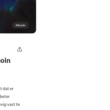
Altcoin
coin
t dat er
 beter
evig vast te