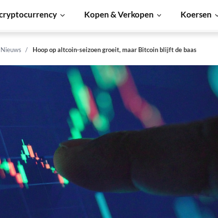
cryptocurrency
Kopen & Verkopen
Koersen
n Nieuws
Hoop op altcoin-seizoen groeit, maar Bitcoin blijft de baas