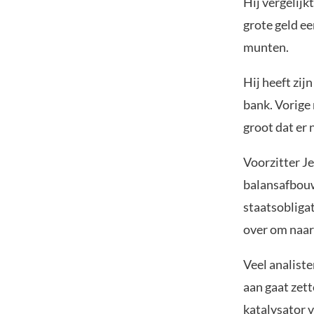
Hij vergelijk
grote geld ee
munten.
Hij heeft zij
bank. Vorige 
groot dat er 
Voorzitter J
balansafbouw
staatsobligat
over om naar
Veel analiste
aan gaat zett
katalysator v