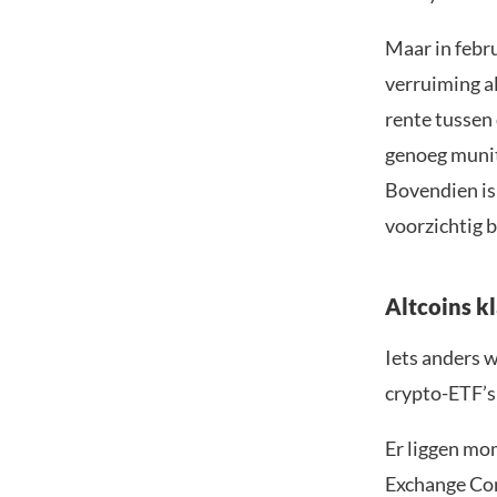
Maar in febru
verruiming al
rente tussen 
genoeg munit
Bovendien is 
voorzichtig b
Altcoins k
Iets anders w
crypto-ETF’s
Er liggen mo
Exchange Co