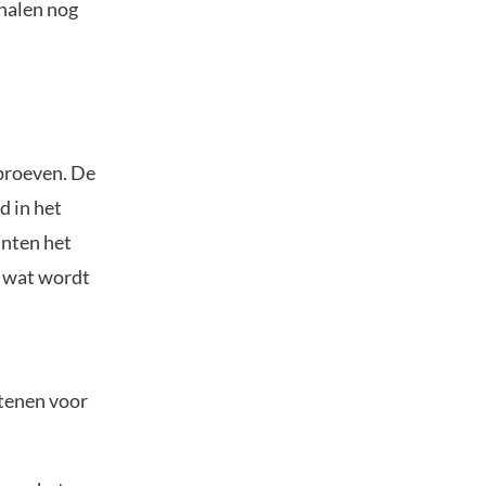
gnalen nog
proeven. De
d in het
nten het
, wat wordt
etenen voor