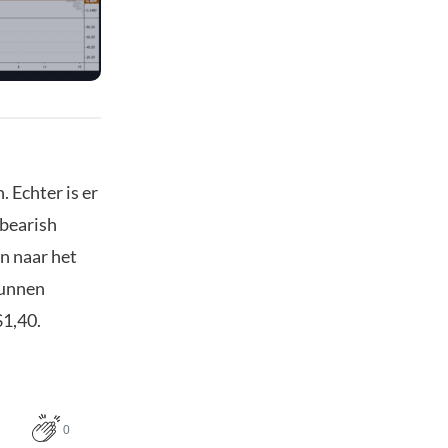
. Echter is er
 bearish
en naar het
kunnen
$1,40.
0