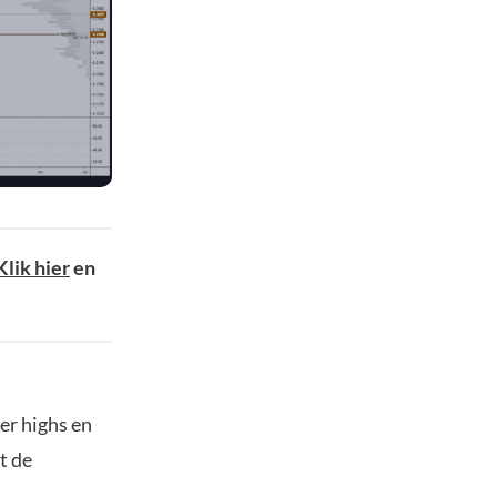
Klik hier
en
her highs en
t de