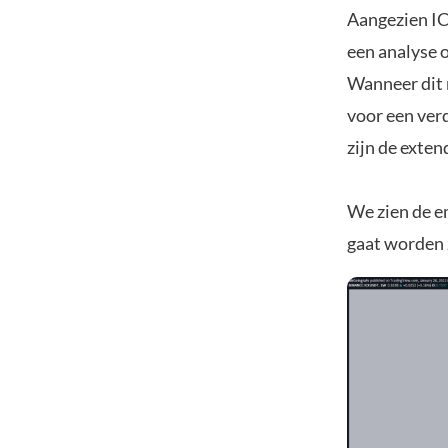
Aangezien ICX
een analyse 
Wanneer dit 
voor een ver
zijn de exten
We zien de e
gaat worden z