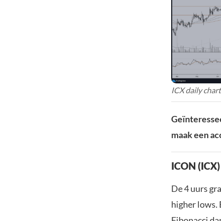
ICX daily char
Geïnteressee
maak een acc
ICON (ICX)
De 4 uurs gra
higher lows.
Fibonacci da