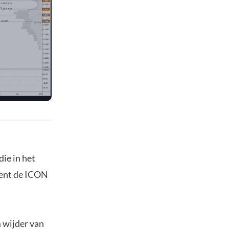
die in het
ment de ICON
 wijder van