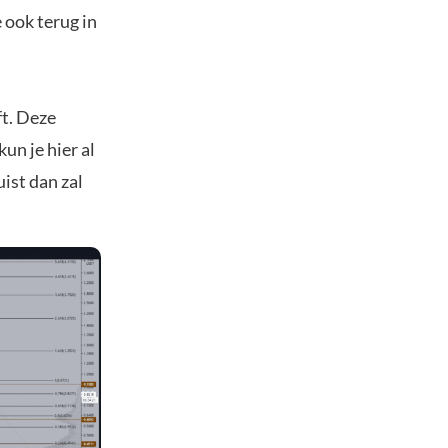
 ook terug in
ft. Deze
un je hier al
uist dan zal