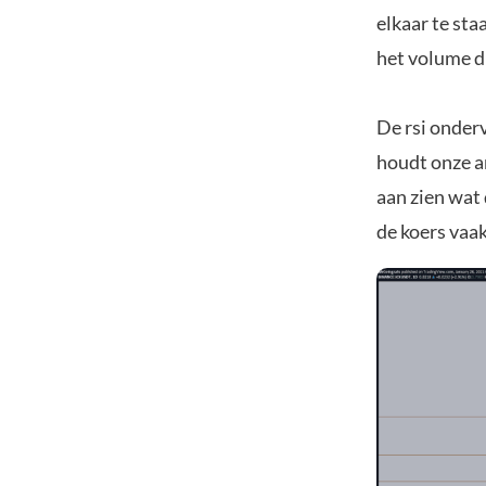
elkaar te sta
het volume di
De rsi onderv
houdt onze an
aan zien wat 
de koers vaak