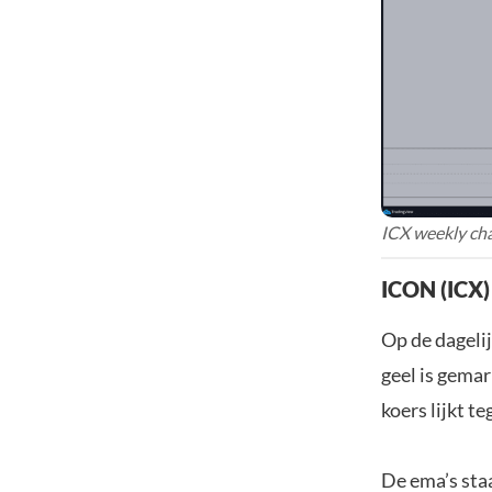
ICX weekly cha
ICON (ICX)
Op de dagelij
geel is gema
koers lijkt t
De ema’s sta