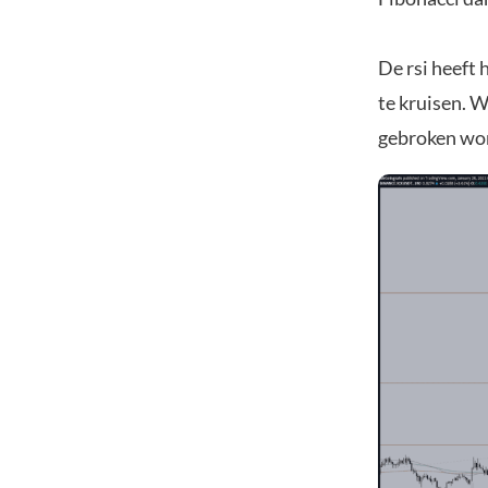
De rsi heeft 
te kruisen. W
gebroken wor