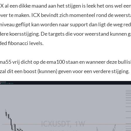
 al een dikke maand aan het stijgen is leek het ons wel een
over te maken. ICX bevindt zich momenteel rond de weerst
niveau geflipt kan worden naar support dan ligt de weg red
dere koersstijging. De targets die voor weerstand kunnen 
ded fibonacci levels.
ma55 vrij dicht op de ema100 staan en wanneer deze bullis
al dit een boost (kunnen) geven voor een verdere stijging.