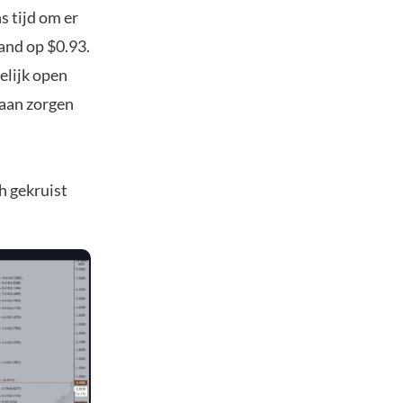
s tijd om er
and op $0.93.
elijk open
gaan zorgen
h gekruist