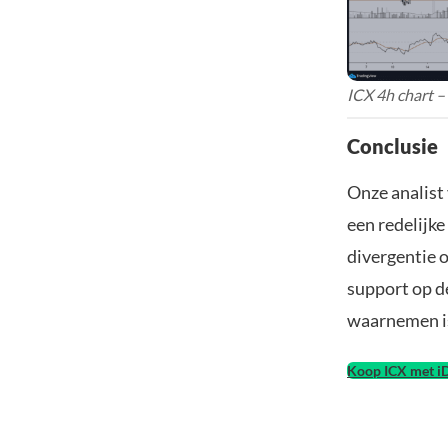
ICX 4h chart –
Conclusie
Onze analist 
een redelijke
divergentie o
support op d
waarnemen is
Koop ICX met i