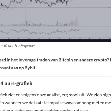
t – Bron: Tradingview
rd in het leverage traden van Bitcoin en andere crypto?
ount aan op Bybit.
 4 uurs-grafiek
fiek ziet er, volgens onze analist, erg mooi uit. We zien hig
 En wanneer we de laatste impulse wave omhoog meten me
n zien we hier een mooie golden pocket retrace.