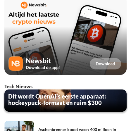
Tech Nieuws
Dit wordt OpenAI’s eerste apparaat:
hockeypuck-formaat en ruim $300
Aschenbrenner koopt weer: 400 miljoen in