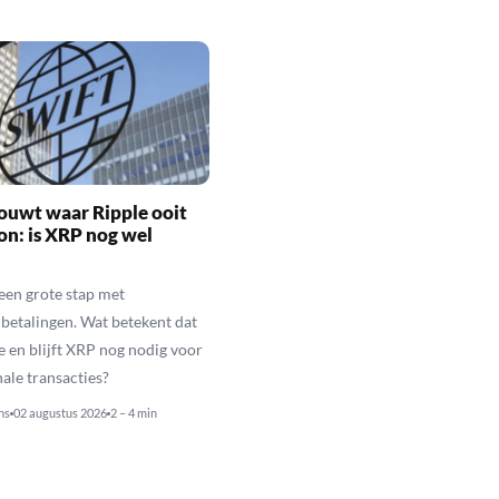
ouwt waar Ripple ooit
n: is XRP nog wel
een grote stap met
betalingen. Wat betekent dat
e en blijft XRP nog nodig voor
nale transacties?
ns
02 augustus 2026
2 – 4 min