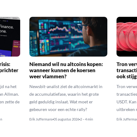
isis:
Niemand wil nu altcoins kopen:
Tron ver
prichter
wanneer kunnen de koersen
transact
weer vlammen?
ook stij
jd na het
Newsbit-analist ziet de altcoinmarkt in
Tron verwe
an Allman.
de accumulatiefase, waarin het grote
transacties
en zette de
geld geduldig inslaat. Wat moet er
USDT. Kan 
gebeuren voor een echte rally?
uitbreken 
in
Erik Juffermans
05 augustus 2026
2 – 4 min
Erik Jufferma