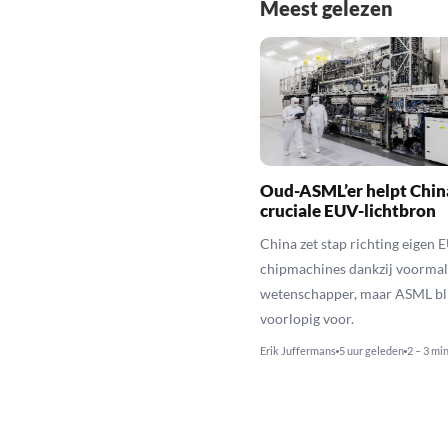
Meest gelezen
Oud-ASML’er helpt Chin
cruciale EUV-lichtbron
China zet stap richting eigen 
chipmachines dankzij voorma
wetenschapper, maar ASML bli
voorlopig voor.
Erik Juffermans
5 uur geleden
2 – 3 mi