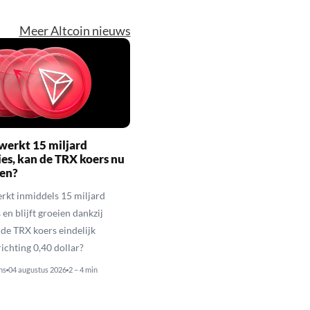
Meer Altcoin nieuws
werkt 15 miljard
ies, kan de TRX koers nu
gen?
rkt inmiddels 15 miljard
 en blijft groeien dankzij
de TRX koers eindelijk
richting 0,40 dollar?
ns
04 augustus 2026
2 – 4 min