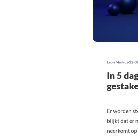
Leon Markus
22-0
In 5 da
gestak
Er worden st
blijkt dat er
neerkomt op 