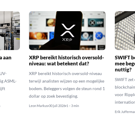
a aan
XRP bereikt historisch oversold-
SWIFT b
niveau: wat betekent dat?
mee bego
nuttig?
EUV-
XRP bereikt historisch oversold-niveau
SWIFT zet 
lig ASML-
terwijl analisten wijzen op een mogelijke
blockchain
jft
bodem. Beleggers volgen de steun rond 1
voor Rippl
dollar op zoek bevestiging.
internatio
n
Leon Markus
30 juli 2026
1 – 3 min
Erik Jufferma