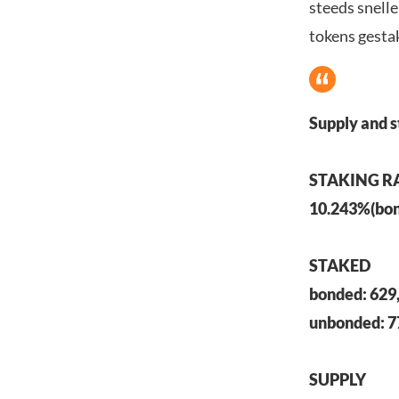
steeds snelle
tokens gesta
Supply and s
STAKING R
10.243%(bon
STAKED
bonded: 629
unbonded: 7
SUPPLY