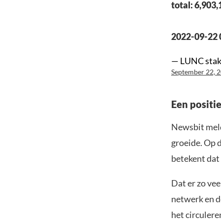
total: 6,903
2022-09-22 
— LUNC stak
September 22, 
Een positi
Newsbit meld
groeide. Op 
betekent dat 
Dat er zo vee
netwerk en d
het circuler