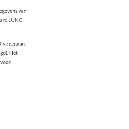
gegevens van
iljard LUNC
live gegaan
.
gd). Het
 voor