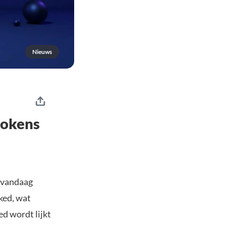
Nieuws
 tokens
n vandaag
aked, wat
d wordt lijkt