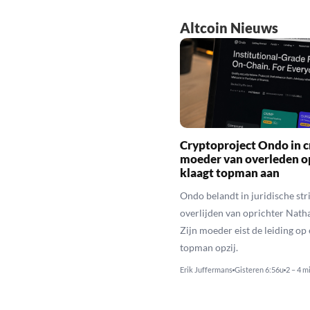
Altcoin Nieuws
Cryptoproject Ondo in cr
moeder van overleden o
klaagt topman aan
Ondo belandt in juridische stri
overlijden van oprichter Nath
Zijn moeder eist de leiding op 
topman opzij.
Erik Juffermans
Gisteren 6:56u
2 – 4 m