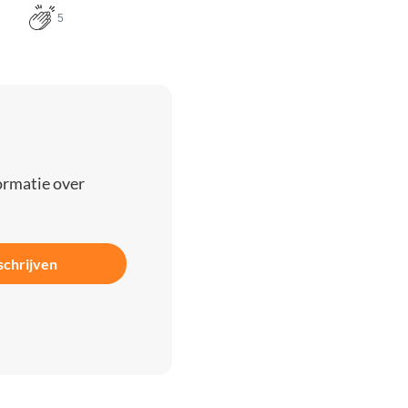
5
ormatie over
schrijven