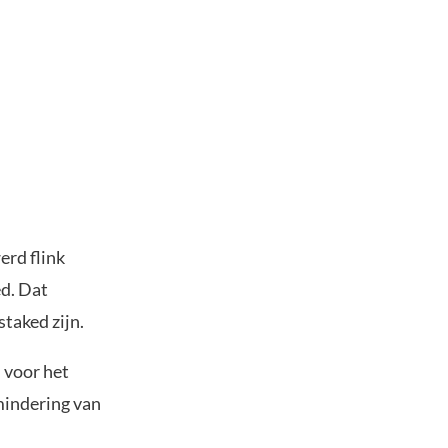
erd flink
ed. Dat
staked zijn.
n voor het
mindering van