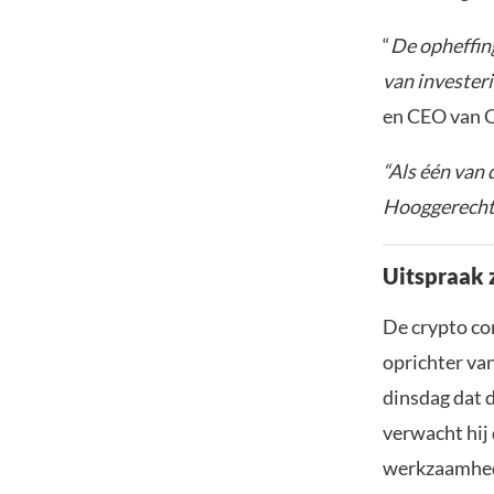
“
De opheffin
van invester
en CEO van 
“Als één van 
Hooggerechts
Uitspraak z
De crypto com
oprichter van
dinsdag dat 
verwacht hij
werkzaamhed