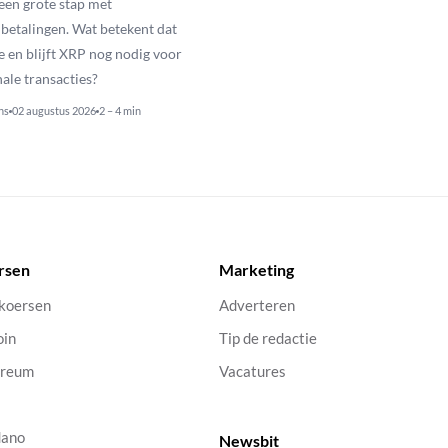
een grote stap met
betalingen. Wat betekent dat
e en blijft XRP nog nodig voor
nale transacties?
ns
02 augustus 2026
2 – 4 min
rsen
Marketing
 koersen
Adverteren
oin
Tip de redactie
ereum
Vacatures
dano
Newsbit