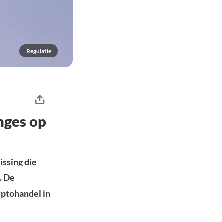
Regulatie
nges op
issing die
. De
yptohandel in