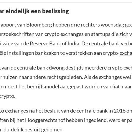
r eindelijk een beslissing
rapport
van Bloomberg hebben drie rechters woensdag ge
erzoekschriften van crypto exchanges en startups die zich 
issing
van de Reserve Bank of India. De centrale bank verbo
ële instellingen bankzaken te verstrekken aan crypto-
exch
g van de centrale bank dwong destijds meerdere crypto exc
erhuizen naar andere rechtsgebieden. Als de exchanges wel 
en moest het bedrijfsmodel aangepast worden van fiat-naar
crypto.
o exchanges na het besluit van de centrale bank in 2018 o
ften bij het Hooggerechtshof hebben ingediend, werd er p
 duidelijk besluit genomen.