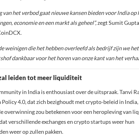
g van het verbod gaat nieuwe kansen bieden voor India op 
ingen, economie en een markt als geheel”,
zegt Sumit Gupta
CoinDCX.
de weinigen die het hebben overleefd als bedrijf zijn we het
hof dankbaar voor het horen van onze kant van het verhaa
al leiden tot meer liquiditeit
munity in India is enthousiast over de uitspraak. Tanvi R
 Policy 4.0, dat zich bezighoudt met crypto-beleid in India,
de overwinning zou betekenen voor een heropleving van liq
 dat verschillende exchanges en crypto startups weer hun
en weer op zullen pakken.