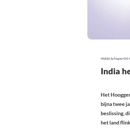
Hidde Scheper
04-
India h
Het Hooggere
bijna twee j
beslissing, 
het land fli