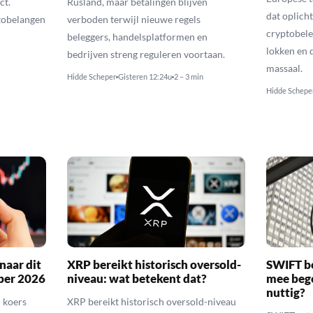
ct.
Rusland, maar betalingen blijven
dat oplic
tobelangen
verboden terwijl nieuwe regels
cryptobele
beleggers, handelsplatformen en
lokken en d
bedrijven streng reguleren voortaan.
massaal.
Hidde Scheper
Gisteren 12:24u
2 – 3 min
Hidde Schepe
naar dit
XRP bereikt historisch oversold-
SWIFT b
ber 2026
niveau: wat betekent dat?
mee bego
nuttig?
 koers
XRP bereikt historisch oversold-niveau