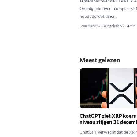
september over de CLARITY A
Onenigheid over Trumps cryp
houdt de wet tegen.
Leon Markus
10 uur geleden
2 – 4 min
Meest gelezen
ChatGPT ziet XRP koers 
niveau stijgen 31 decem
ChatGPT verwacht dat de XRP