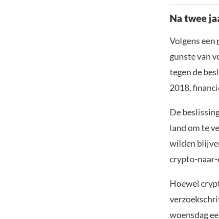
Na twee jaa
Volgens een
gunste van v
tegen de
besl
2018, financi
De beslissin
land om te v
wilden blijv
crypto-naar-
Hoewel crypt
verzoekschri
woensdag een