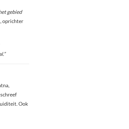
het gebied
, oprichter
l.”
atna,
 schreef
uiditeit. Ook