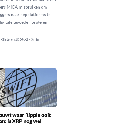
hters MiCA misbruiken om
ggers naar nepplatforms te
igitale tegoeden te stelen
r
Gisteren 10:09u
2 – 3 min
ouwt waar Ripple ooit
n: is XRP nog wel