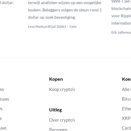
SWIFT zet 
 dollar,
terwijl analisten wijzen op een mogelijke
blockchain
bodem. Beleggers volgen de steun rond 1
voor Rippl
dollar op zoek bevestiging.
internatio
Leon Markus
30 juli 2026
1 – 3 min
Erik Jufferma
Kopen
Koe
uws
Koop crypto’s
Alle
ieuws
Bitc
ws
Eth
Uitleg
s
XRP
Over crypto’s
euws
Car
Personen