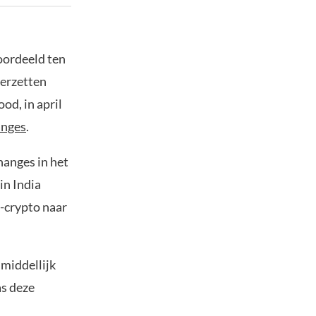
oordeeld ten
verzetten
od, in april
anges
.
hanges in het
in India
-crypto naar
nmiddellijk
as deze