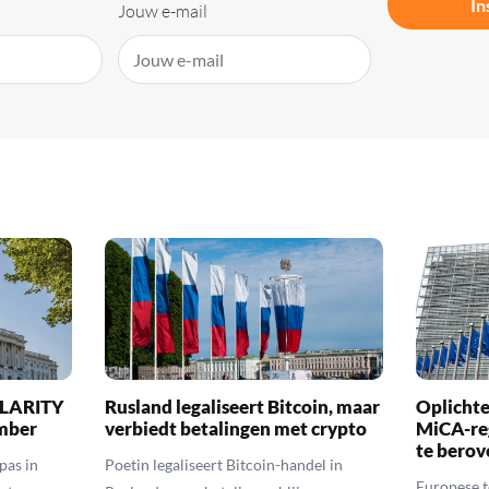
In
Jouw e-mail
 CLARITY
Rusland legaliseert Bitcoin, maar
Oplichte
ember
verbiedt betalingen met crypto
MiCA-re
te berov
pas in
Poetin legaliseert Bitcoin-handel in
Europese 