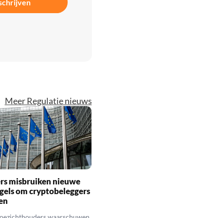
schrijven
Meer Regulatie nieuws
rs misbruiken nieuwe
gels om cryptobeleggers
en
toezichthouders waarschuwen