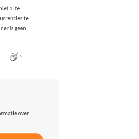
et al te
urrencies te
 er is geen
0
ormatie over