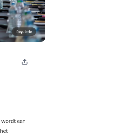
Regulatie
t wordt een
 het