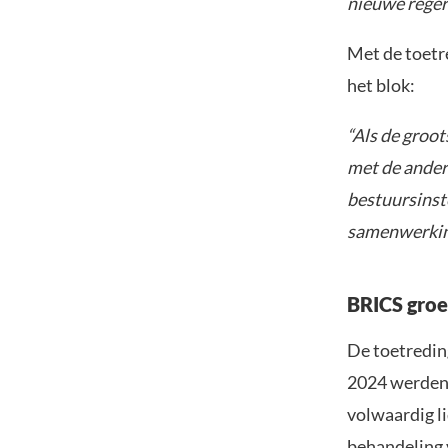
nieuwe regeri
Met de toetr
het blok:
“Als de groo
met de ander
bestuursinste
samenwerking
BRICS groe
De toetredin
2024 werden 
volwaardig li
behandeling 