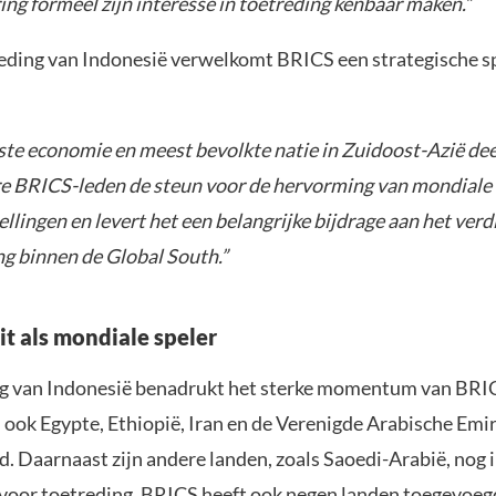
ng formeel zijn interesse in toetreding kenbaar maken.”
eding van Indonesië verwelkomt BRICS een strategische s
tste economie en meest bevolkte natie in Zuidoost-Azië dee
e BRICS-leden de steun voor de hervorming van mondiale
llingen en levert het een belangrijke bijdrage aan het ver
 binnen de Global South.”
it als mondiale speler
g van Indonesië benadrukt het sterke momentum van BRI
ook Egypte, Ethiopië, Iran en de Verenigde Arabische Emi
d. Daarnaast zijn andere landen, zoals Saoedi-Arabië, nog 
voor toetreding. BRICS heeft ook negen landen toegevoegd