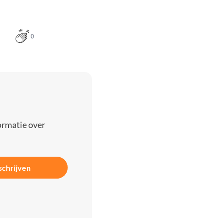
0
ormatie over
schrijven