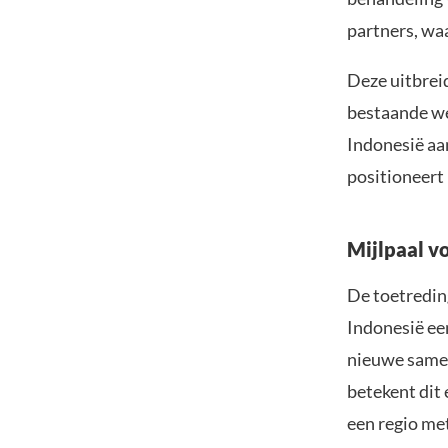
partners, wa
Deze uitbrei
bestaande we
Indonesië aa
positioneert 
Mijlpaal v
De toetreding
Indonesië ee
nieuwe same
betekent dit 
een regio me