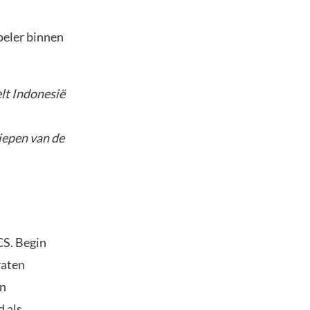
peler binnen
lt Indonesië
diepen van de
CS. Begin
raten
in
 als