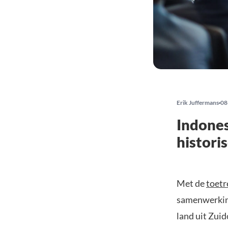
Erik Juffermans
08
Indones
histori
Met de
toetr
samenwerking
land uit Zuid