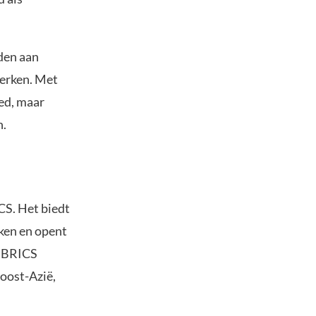
den aan
erken. Met
ed, maar
h.
CS. Het biedt
ken en opent
r BRICS
doost-Azië,