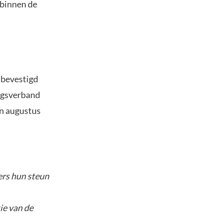
 binnen de
 bevestigd
ngsverband
an augustus
ers hun steun
ie van de