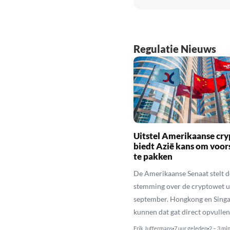
Regulatie Nieuws
Uitstel Amerikaanse cr
biedt Azië kans om voo
te pakken
De Amerikaanse Senaat stelt d
stemming over de cryptowet ui
september. Hongkong en Sing
kunnen dat gat direct opvullen
Erik Juffermans
7 uur geleden
2 – 3 mi