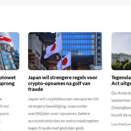
yptowet
Japan wil strengere regels voor
Tegensla
rsprong
crypto-opnames na golf van
Act uitg
fraude
De Amerika
e
Japan wil cryptobeurzen aansporen tot
september
t tot
strengere beveiliging, waaronder
Onenighei
apore
wachttijden voor opnames, betere
houdt de w
.
accountcontroles en extra maatregelen
Leon Markus
tegen fraude met gestolen geld.
n