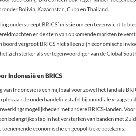
aronder Bolivia, Kazachstan, Cuba en Thailand.
ding onderstreept BRICS’ missie om een tegenwicht te bie
reldmachten en de stem van opkomende markten te verst
n boord vergroot BRICS niet alleen zijn economische invlo
het zich sterker als vertegenwoordiger van de Global Sout
oor Indonesië en BRICS
 van Indonesië is een mijlpaal voor zowel het land als BRI
n plek aan de onderhandelingstafel bij mondiale vraagstuk
nwerkingsmogelijkheden met andere BRICS-landen. Voo
een belangrijke stap in het versterken van banden met Zui
t toenemende economische en geopolitieke betekenis.