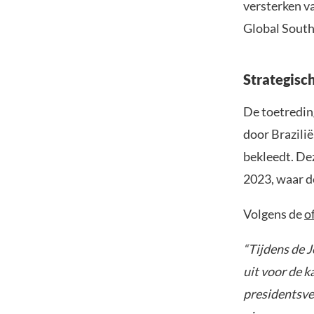
versterken v
Global South
Strategisc
De toetredin
door Brazili
bekleedt. De
2023, waar d
Volgens de
o
“Tijdens de 
uit voor de k
presidentsver