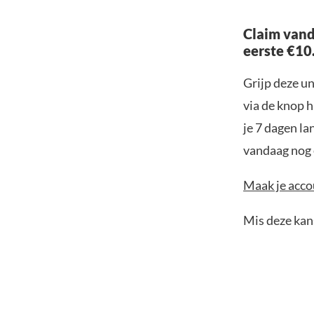
Claim vand
eerste €10
Grijp deze u
via de knop h
je 7 dagen la
vandaag nog e
Maak je accou
Mis deze kans