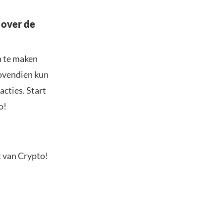
 over de
n te maken
Bovendien kun
acties. Start
o!
t van Crypto!