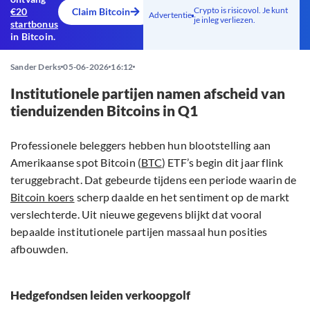
Crypto is risicovol. Je kunt
€20
Claim Bitcoin
Advertentie
je inleg verliezen.
startbonus
in Bitcoin.
Sander Derks
05-06-2026
16:12
Institutionele partijen namen afscheid van
tienduizenden Bitcoins in Q1
Professionele beleggers hebben hun blootstelling aan
Amerikaanse spot Bitcoin (
BTC
) ETF’s begin dit jaar flink
teruggebracht. Dat gebeurde tijdens een periode waarin de
Bitcoin koers
scherp daalde en het sentiment op de markt
verslechterde. Uit nieuwe gegevens blijkt dat vooral
bepaalde institutionele partijen massaal hun posities
afbouwden.
Hedgefondsen leiden verkoopgolf