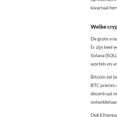
kwartaal he
Welke cryp
De grote vraa
Er zijn heel 
Solana (SOL)
wortels en vo
Bitcoin zal (
BTC precies 
decentraal ne
ontwikkelaar
Ook Ethereum 