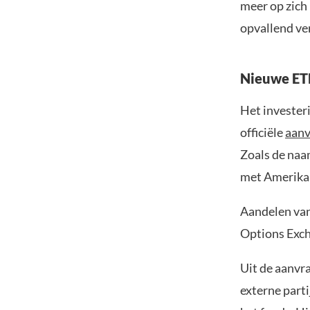
meer op zich
opvallend ve
Nieuwe ETF
Het invester
officiële
aanv
Zoals de naam
met Amerikaa
Aandelen van
Options Exch
Uit de aanvra
externe part