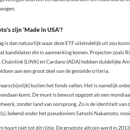
rwogen.
to’s zijn ‘Made in USA’?
g is dan natuurlijk waar deze ETF uiteindelijk uit zou kun
wat kandidaten die in aanmerking komen. Projecten zoals R
, Chainlink (LINK) en Cardano (ADA) hebben duidelijke A
ldoen aan een groot deel van de gestelde criteria.
waarschijnlijk) buiten het fonds vallen. Het is namelijk on
vandaan komt. De munt is bewust opgezet als een mondiaal
twerk, zonder land van oorsprong. Zo is de identiteit van 
(s), bekend onder het pseudoniem Satoshi Nakamoto, nooi
hoort niet tot dit rijtje. De grootste altcoin werd in 201