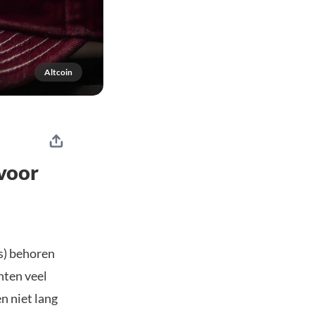
Altcoin
 voor
s) behoren
hten veel
n niet lang