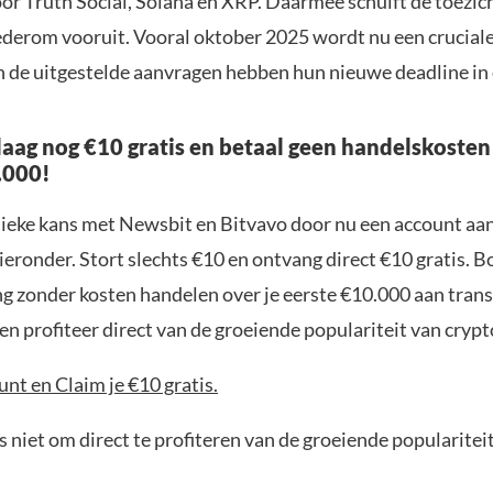
or Truth Social, Solana en XRP. Daarmee schuift de toezi
ederom vooruit. Vooral oktober 2025 wordt nu een crucial
n de uitgestelde aanvragen hebben hun nieuwe deadline in 
aag nog €10 gratis en betaal geen handelskosten
.000!
nieke kans met Newsbit en Bitvavo door nu een account aa
ieronder. Stort slechts €10 en ontvang direct €10 gratis. 
ng zonder kosten handelen over je eerste €10.000 aan trans
n profiteer direct van de groeiende populariteit van crypt
nt en Claim je €10 gratis.
 niet om direct te profiteren van de groeiende popularitei