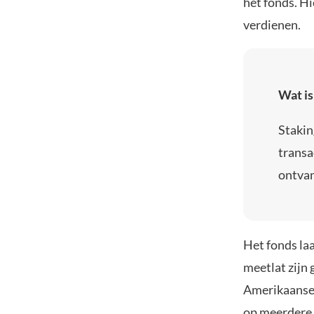
het fonds. H
verdienen.
Wat is
Stakin
transa
ontvan
Het fonds laa
meetlat zijn 
Amerikaanse p
op meerdere 