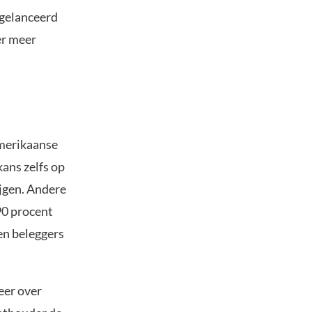
 gelanceerd
er meer
Amerikaanse
kans zelfs op
ijgen. Andere
0 procent
en beleggers
eer over