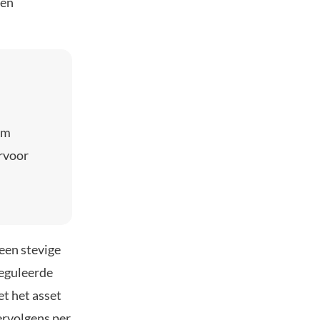
men
 om
arvoor
een stevige
reguleerde
et het asset
ervolgens per