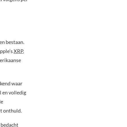
nen bestaan.
ipple’s
XRP
,
merikaanse
bekend waar
 en volledig
de
t onthuld.
3 bedacht