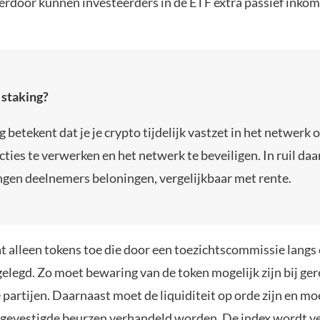
ierdoor kunnen investeerders in de ETF extra passief inko
 staking?
g betekent dat je je crypto tijdelijk vastzet in het netwerk
cties te verwerken en het netwerk te beveiligen. In ruil da
gen deelnemers beloningen, vergelijkbaar met rente.
t alleen tokens toe die door een toezichtscommissie langs 
gelegd. Zo moet bewaring van de token mogelijk zijn bij ge
artijen. Daarnaast moet de liquiditeit op orde zijn en mo
gevestigde beurzen verhandeld worden. De index wordt v