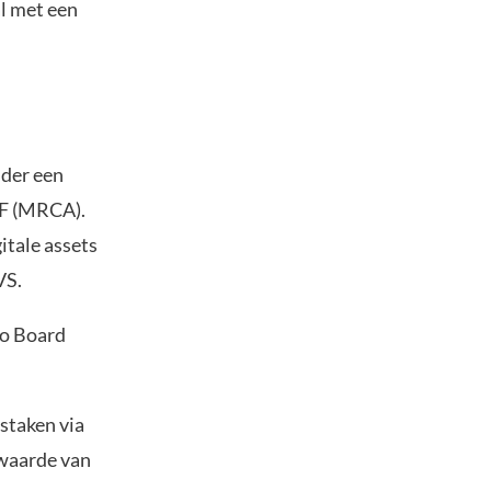
l met een
uder een
F (MRCA).
itale assets
VS.
go Board
 staken via
 waarde van