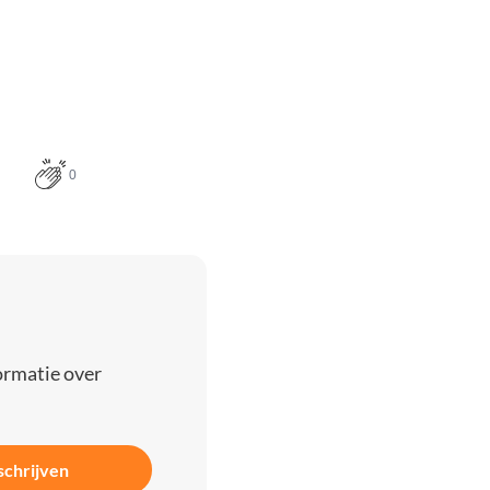
0
ormatie over
schrijven