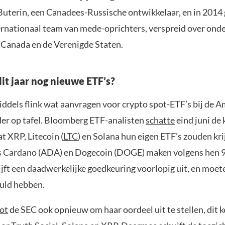
 Buterin, een Canadees-Russische ontwikkelaar, en in 2014
ernationaal team van mede-oprichters, verspreid over ond
 Canada en de Verenigde Staten.
it jaar nog nieuwe ETF’s?
middels flink wat aanvragen voor crypto spot-ETF’s bij de 
er op tafel. Bloomberg ETF-analisten
schatte
eind juni de 
t XRP, Litecoin (
LTC
) en Solana hun eigen ETF’s zouden kr
s Cardano (ADA) en Dogecoin (DOGE) maken volgens hen 9
ijft een daadwerkelijke goedkeuring voorlopig uit, en moet
uld hebben.
ot
de SEC ook opnieuw om haar oordeel uit te stellen, dit k