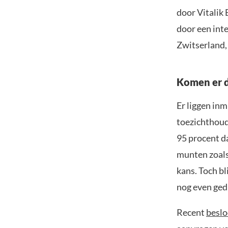
door Vitalik
door een int
Zwitserland,
Komen er d
Er liggen in
toezichthoud
95 procent da
munten zoal
kans. Toch bl
nog even ged
Recent
beslo