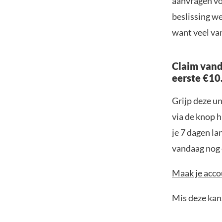
aanvragen vo
beslissing w
want veel va
Claim vand
eerste €10
Grijp deze u
via de knop h
je 7 dagen la
vandaag nog e
Maak je accou
Mis deze kans