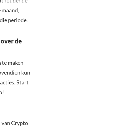
chthouder de
e maand,
die periode.
 over de
n te maken
Bovendien kun
acties. Start
o!
t van Crypto!