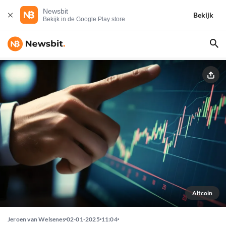
Newsbit
Bekijk
Bekijk in de Google Play store
Altcoin
Jeroen van Welsenes
02-01-2025
11:04