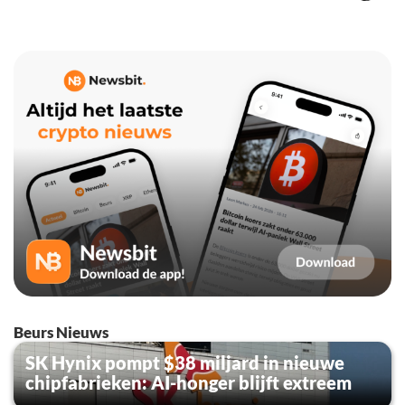
Beurs Nieuws
SK Hynix pompt $38 miljard in nieuwe
chipfabrieken: AI-honger blijft extreem