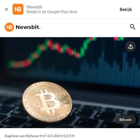
Newsbit
Bekijk
Bekijk in de Google Play store
Bitcoin
Daphne van Helvoort
17-02-2021
13:55