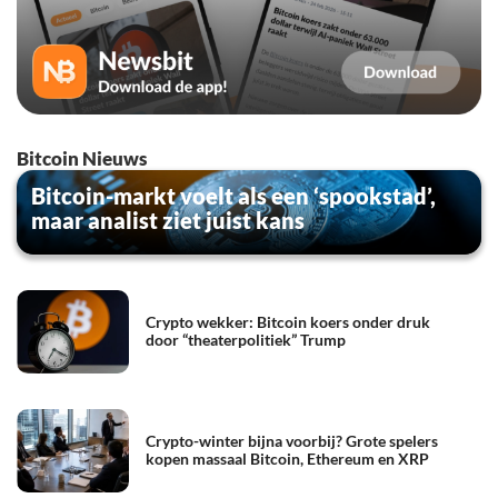
Bitcoin Nieuws
Bitcoin-markt voelt als een ‘spookstad’,
maar analist ziet juist kans
Crypto wekker: Bitcoin koers onder druk
door “theaterpolitiek” Trump
Crypto-winter bijna voorbij? Grote spelers
kopen massaal Bitcoin, Ethereum en XRP