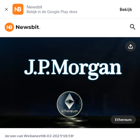
Newsbit
Bekijk
Bekijk in de Google Play store
Ethereum
Jeroen van Welsenes
08-02-2025
18:58