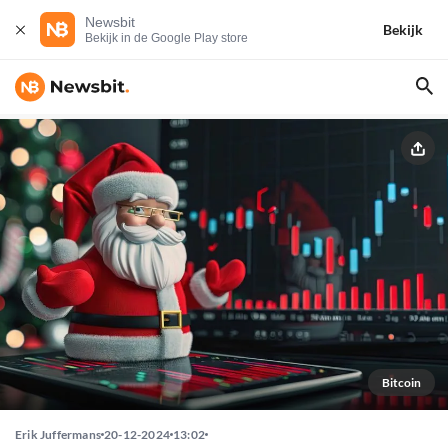
Newsbit
Bekijk
Bekijk in de Google Play store
Bitcoin
Erik Juffermans
20-12-2024
13:02