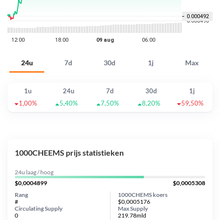
24u
7d
30d
1j
Max
1u
24u
7d
30d
1j
1,00%
5,40%
7,50%
8,20%
59,50%
1000CHEEMS prijs statistieken
24u laag / hoog
$0,0004899
$0,0005308
Rang
1000CHEMS koers
#
$0,0005176
Circulating Supply
Max Supply
0
219.78mld