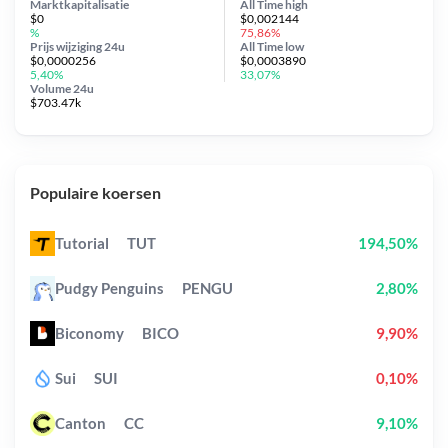
Marktkapitalisatie
All Time
high
$0
$0,002144
%
75,86%
Prijs wijziging
24u
All Time
low
$0,0000256
$0,0003890
5,40%
33,07%
Volume 24u
$703.47k
Populaire koersen
Tutorial
TUT
194,50%
Pudgy Penguins
PENGU
2,80%
Biconomy
BICO
9,90%
Sui
SUI
0,10%
Canton
CC
9,10%